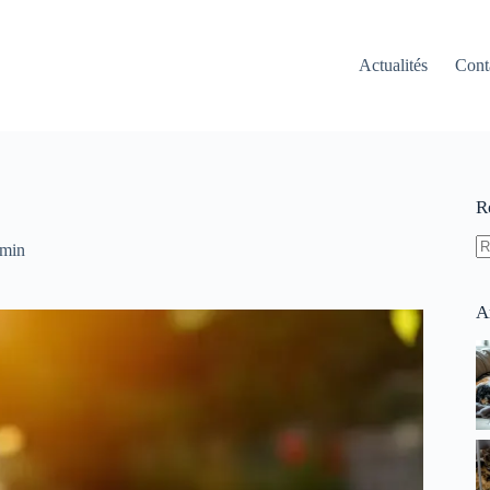
Actualités
Cont
R
 min
A
ré
A