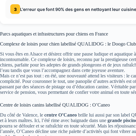
3
L'erreur que font 90% des gens en nettoyant leur cuisin
Parcs aquatiques et infrastructures pour chiens en France
Complexe de loisirs pour chien labellisé QUALIDOG : le Doogo Club
Si vous êtes en Alsace et désirez offrir une pause ludique et aquatique
incontournable. Ce complexe de loisirs, reconnu par la prestigieuse 
chiens, parfaite pour les adeptes de grands plongeons et de jeux rafraîc
l’eau tandis que vous l’accompagnez dans cette joyeuse aventure.
Mais ce n’est pas tout : en été, une nouveauté attend les visiteurs : le c
complicité. Pour couronner le tout, une panoplie d’autres activités est offe
passant par des séances de pistage ou d’éducation canine. Véritable para
service de pension, vous permettant de confier votre animal en toute sér
Centre de loisirs canins labellisé QUALIDOG : O’Caneo
Du côté de Valence, le
centre O’Caneo
brille lui aussi par son label
et à leurs maîtres. Ici, l’été rime avec baignade dans une
grande piscin
pourra se défouler et se rafraîchir en toute sécurité. Mais les réjouissanc
l’année, O’Caneo décline une riche palette d’activités qui font vibrer au