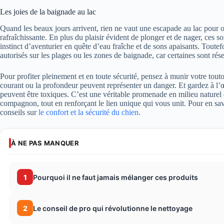
Les joies de la baignade au lac
Quand les beaux jours arrivent, rien ne vaut une escapade au lac pour o
rafraîchissante. En plus du plaisir évident de plonger et de nager, ces s
instinct d’aventurier en quête d’eau fraîche et de sons apaisants. Toutefois
autorisés sur les plages ou les zones de baignade, car certaines sont r
Pour profiter pleinement et en toute sécurité, pensez à munir votre tou
courant ou la profondeur peuvent représenter un danger. Et gardez à l’œi
peuvent être toxiques. C’est une véritable promenade en milieu naturel q
compagnon, tout en renforçant le lien unique qui vous unit. Pour en savo
conseils sur
le confort et la sécurité du chien
.
À NE PAS MANQUER
1
Pourquoi il ne faut jamais mélanger ces produits
2
Le conseil de pro qui révolutionne le nettoyage