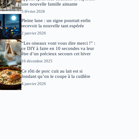
une nouvelle famille aimante
5 février 2026
Pleine lune : un signe pourrait enfin
recevoir la nouvelle tant espérée
2 janvier 2026
“Les oiseaux vont vous dire merci !” :
ce DIY à faire en 10 secondes va leur
être d’un précieux secours cet hiver
16 décembre 2025
Ce rôti de porc cuit au lait est si
fondant qu’on le coupe à la cuillère
4 janvier 2026