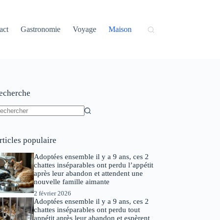
act
Gastronomie
Voyage
Maison
echerche
ucun
sultat
rticles populaire
Adoptées ensemble il y a 9 ans, ces 2
chattes inséparables ont perdu l’appétit
après leur abandon et attendent une
nouvelle famille aimante
2 février 2026
Adoptées ensemble il y a 9 ans, ces 2
chattes inséparables ont perdu tout
appétit après leur abandon et espèrent