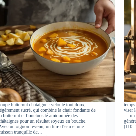
soupe butternut chataigne : velouté tout doux,
temps 
légèrement sucré, qui combine la chair fondante de
viser 
la butternut et l’onctuosité amidonnée des
— un 
châtaignes pour un résultat soyeux en bouche.
généra
Avec un oignon revenu, un litre d’eau et une
(110–1
cuisson tranquille de…