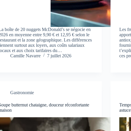
La boîte de 20 nuggets McDonald’s se négocie en
Les fr
2026 en moyenne entre 9,90 € et 12,95 € selon le
apport
restaurant et la zone géographique. Les différences
antiox
tiennent surtout aux loyers, aux coûts salariaux
fourni
locaux et aux choix tarifaires du…
t’expl
Camille Navarre
7 juillet 2026
ces pr
Gastronomie
Soupe butternut chataigne, douceur réconfortante
Temps 
maison
astuce