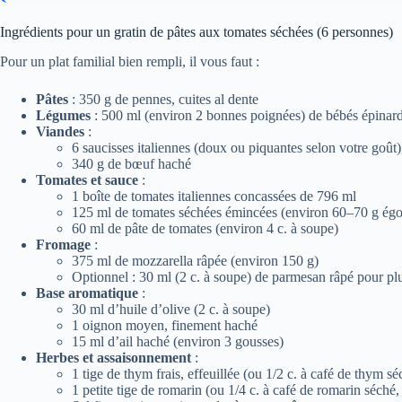
Ingrédients pour un gratin de pâtes aux tomates séchées (6 personnes)
Pour un plat familial bien rempli, il vous faut :
Pâtes
: 350 g de pennes, cuites al dente
Légumes
: 500 ml (environ 2 bonnes poignées) de bébés épinard
Viandes
:
6 saucisses italiennes (doux ou piquantes selon votre goût
340 g de bœuf haché
Tomates et sauce
:
1 boîte de tomates italiennes concassées de 796 ml
125 ml de tomates séchées émincées (environ 60–70 g égo
60 ml de pâte de tomates (environ 4 c. à soupe)
Fromage
:
375 ml de mozzarella râpée (environ 150 g)
Optionnel : 30 ml (2 c. à soupe) de parmesan râpé pour plu
Base aromatique
:
30 ml d’huile d’olive (2 c. à soupe)
1 oignon moyen, finement haché
15 ml d’ail haché (environ 3 gousses)
Herbes et assaisonnement
:
1 tige de thym frais, effeuillée (ou 1/2 c. à café de thym sé
1 petite tige de romarin (ou 1/4 c. à café de romarin séché,