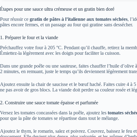
Étapes pour une sauce ultra crémeuse et un gratin bien doré
Pour réussir ce
gratin de pâtes à l’italienne aux tomates séchées
, l’i
pâtes encore fermes, et un passage au four qui gratine sans dessécher.
1. Préparer le four et la viande
Préchauffez votre four à 205 °C. Pendant qu’il chauffe, retirez la memb
Émiettez-la légèrement avec les doigts pour faciliter la cuisson.
Dans une grande poêle ou une sauteuse, faites chauffer l’huile d’olive à
2 minutes, en remuant, juste le temps qu’ils deviennent légèrement trans
Ajoutez ensuite la chair de saucisse et le bœuf haché. Faites cuire 4 à
ne pas avoir de gros blocs. La viande doit perdre sa couleur rosée et lé
2. Construire une sauce tomate épaisse et parfumée
Versez les tomates concassées dans la poêle, ajoutez les
tomates séché
pour que la pâte de tomates se répartisse dans tout le mélange.
Ajoutez le thym, le romarin, salez et poivrez. Couvrez, baissez le feu e
doucement. Elle devient plus dense, plus veloutée, et les arômes d’herbe