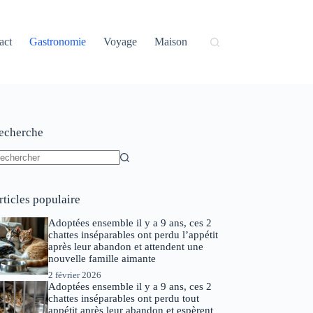
act
Gastronomie
Voyage
Maison
echerche
ucun
sultat
rticles populaire
Adoptées ensemble il y a 9 ans, ces 2
chattes inséparables ont perdu l’appétit
après leur abandon et attendent une
nouvelle famille aimante
2 février 2026
Adoptées ensemble il y a 9 ans, ces 2
chattes inséparables ont perdu tout
appétit après leur abandon et espèrent