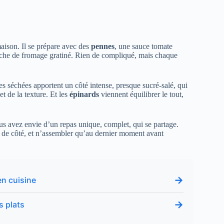
maison. Il se prépare avec des
pennes
, une sauce tomate
uche de fromage gratiné. Rien de compliqué, mais chaque
s séchées apportent un côté intense, presque sucré-salé, qui
t de la texture. Et les
épinards
viennent équilibrer le tout,
us avez envie d’un repas unique, complet, qui se partage.
s de côté, et n’assembler qu’au dernier moment avant
→
en cuisine
→
s plats