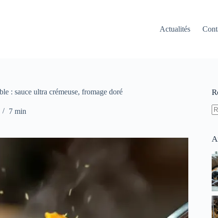
Actualités
Cont
tible : sauce ultra crémeuse, fromage doré
R
7 min
A
ré
A