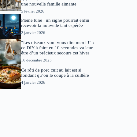
une nouvelle famille aimante
5 février 2026
Pleine lune : un signe pourrait enfin
recevoir la nouvelle tant espérée
2 janvier 2026
“Les oiseaux vont vous dire merci !” :
ce DIY à faire en 10 secondes va leur
être d’un précieux secours cet hiver
16 décembre 2025
Ce rôti de porc cuit au lait est si
fondant qu’on le coupe à la cuillère
4 janvier 2026