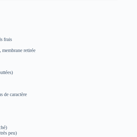
s frais
), membrane retirée
uttées)
s de caractère
ché)
 très peu)