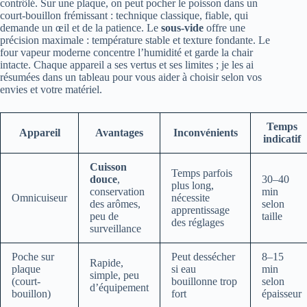
contrôlé. Sur une plaque, on peut pocher le poisson dans un
court-bouillon frémissant : technique classique, fiable, qui
demande un œil et de la patience. Le
sous-vide
offre une
précision maximale : température stable et texture fondante. Le
four vapeur moderne concentre l’humidité et garde la chair
intacte. Chaque appareil a ses vertus et ses limites ; je les ai
résumées dans un tableau pour vous aider à choisir selon vos
envies et votre matériel.
Temps
Appareil
Avantages
Inconvénients
indicatif
Cuisson
Temps parfois
douce
,
30–40
plus long,
conservation
min
Omnicuiseur
nécessite
des arômes,
selon
apprentissage
peu de
taille
des réglages
surveillance
Poche sur
Peut dessécher
8–15
Rapide,
plaque
si eau
min
simple, peu
(court-
bouillonne trop
selon
d’équipement
bouillon)
fort
épaisseur