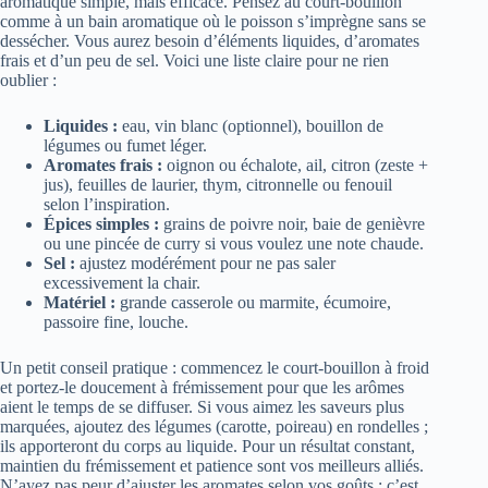
aromatique simple, mais efficace. Pensez au court-bouillon
comme à un bain aromatique où le poisson s’imprègne sans se
dessécher. Vous aurez besoin d’éléments liquides, d’aromates
frais et d’un peu de sel. Voici une liste claire pour ne rien
oublier :
Liquides :
eau, vin blanc (optionnel), bouillon de
légumes ou fumet léger.
Aromates frais :
oignon ou échalote, ail, citron (zeste +
jus), feuilles de laurier, thym, citronnelle ou fenouil
selon l’inspiration.
Épices simples :
grains de poivre noir, baie de genièvre
ou une pincée de curry si vous voulez une note chaude.
Sel :
ajustez modérément pour ne pas saler
excessivement la chair.
Matériel :
grande casserole ou marmite, écumoire,
passoire fine, louche.
Un petit conseil pratique : commencez le court-bouillon à froid
et portez-le doucement à frémissement pour que les arômes
aient le temps de se diffuser. Si vous aimez les saveurs plus
marquées, ajoutez des légumes (carotte, poireau) en rondelles ;
ils apporteront du corps au liquide. Pour un résultat constant,
maintien du frémissement et patience sont vos meilleurs alliés.
N’ayez pas peur d’ajuster les aromates selon vos goûts : c’est