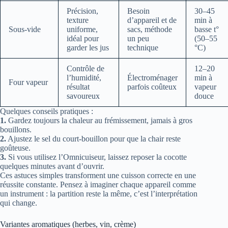
Précision,
Besoin
30–45
texture
d’appareil et de
min à
Sous-vide
uniforme,
sacs, méthode
basse t°
idéal pour
un peu
(50–55
garder les jus
technique
°C)
Contrôle de
12–20
l’humidité,
Électroménager
min à
Four vapeur
résultat
parfois coûteux
vapeur
savoureux
douce
Quelques conseils pratiques :
1.
Gardez toujours la chaleur au frémissement, jamais à gros
bouillons.
2.
Ajustez le sel du court-bouillon pour que la chair reste
goûteuse.
3.
Si vous utilisez l’Omnicuiseur, laissez reposer la cocotte
quelques minutes avant d’ouvrir.
Ces astuces simples transforment une cuisson correcte en une
réussite constante. Pensez à imaginer chaque appareil comme
un instrument : la partition reste la même, c’est l’interprétation
qui change.
Variantes aromatiques (herbes, vin, crème)