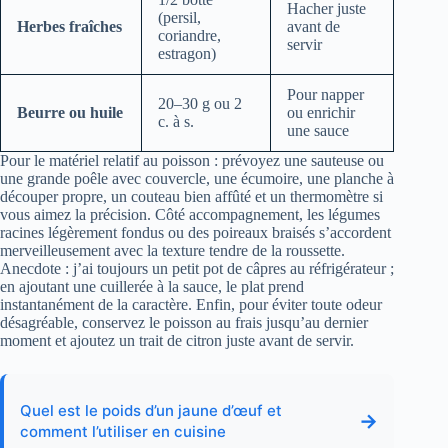
Hacher juste
(persil,
Herbes fraîches
avant de
coriandre,
servir
estragon)
Pour napper
20–30 g ou 2
Beurre ou huile
ou enrichir
c. à s.
une sauce
Pour le matériel relatif au poisson : prévoyez une sauteuse ou
une grande poêle avec couvercle, une écumoire, une planche à
découper propre, un couteau bien affûté et un thermomètre si
vous aimez la précision. Côté accompagnement, les légumes
racines légèrement fondus ou des poireaux braisés s’accordent
merveilleusement avec la texture tendre de la roussette.
Anecdote : j’ai toujours un petit pot de câpres au réfrigérateur ;
en ajoutant une cuillerée à la sauce, le plat prend
instantanément de la caractère. Enfin, pour éviter toute odeur
désagréable, conservez le poisson au frais jusqu’au dernier
moment et ajoutez un trait de citron juste avant de servir.
Quel est le poids d’un jaune d’œuf et
→
comment l’utiliser en cuisine