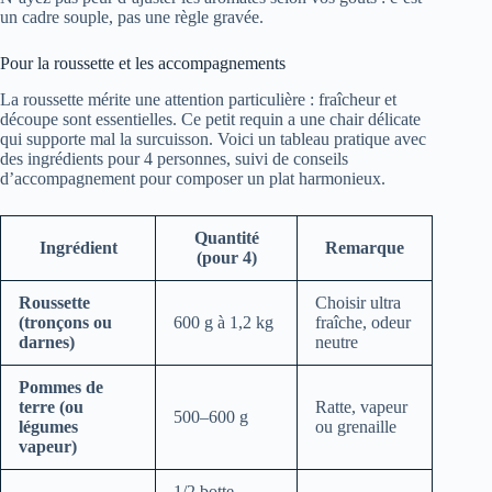
un cadre souple, pas une règle gravée.
Pour la roussette et les accompagnements
La roussette mérite une attention particulière : fraîcheur et
découpe sont essentielles. Ce petit requin a une chair délicate
qui supporte mal la surcuisson. Voici un tableau pratique avec
des ingrédients pour 4 personnes, suivi de conseils
d’accompagnement pour composer un plat harmonieux.
Quantité
Ingrédient
Remarque
(pour 4)
Roussette
Choisir ultra
(tronçons ou
600 g à 1,2 kg
fraîche, odeur
darnes)
neutre
Pommes de
terre (ou
Ratte, vapeur
500–600 g
légumes
ou grenaille
vapeur)
1/2 botte