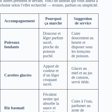
d’autres prennent le devant. Voici un tableau qui vous aidera à
choisir selon l’effet recherché — texture, parfum ou simplicité.
Pourquoi
Suggestion
Accompagnement
ça marche
de service
Douceur et
Cuire
léger parfum
doucement au
Poireaux
sucré,
beurre et
fondants
proche du
disposer sous
poisson
les tronçons
poché.
de poisson.
Apport de
Glacer au
couleur et
miel et au jus
Carottes glacées
d’un léger
de cuisson,
croquant
servir tiède.
sucré.
Féculent
neutre qui
Cuire à l’eau,
absorbe la
parfumer au
Riz basmati
sauce et
zeste de