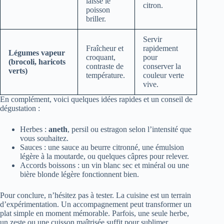
laisse le
citron.
poisson
briller.
Servir
Fraîcheur et
rapidement
Légumes vapeur
croquant,
pour
(brocoli, haricots
contraste de
conserver la
verts)
température.
couleur verte
vive.
En complément, voici quelques idées rapides et un conseil de
dégustation :
Herbes :
aneth
, persil ou estragon selon l’intensité que
vous souhaitez.
Sauces : une sauce au beurre citronné, une émulsion
légère à la moutarde, ou quelques câpres pour relever.
Accords boissons : un vin blanc sec et minéral ou une
bière blonde légère fonctionnent bien.
Pour conclure, n’hésitez pas à tester. La cuisine est un terrain
d’expérimentation. Un accompagnement peut transformer un
plat simple en moment mémorable. Parfois, une seule herbe,
un zeste ou une cuisson maîtrisée suffit pour sublimer