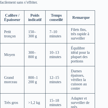
facilement sans s’effriter.
Calibre /
Poids
Temps
Remarque
Épaisseur
indicatif
conseillé
Filets fins,
Petit
150–
7–10
très rapide à
tronçon
300 g
minutes
surveiller
Équilibre
300–
10–13
idéal pour la
Moyen
800 g
minutes
plupart des
portions
Darnes
épaisses,
Grand
800–1
12–15
vérifiez la
morceau
200 g
minutes
cuisson au
centre
Adapter et
15–18
Très gros
>1,2 kg
surveiller de
minutes
près