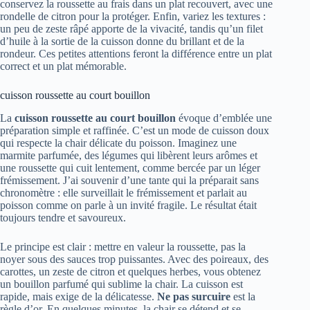
conservez la roussette au frais dans un plat recouvert, avec une
rondelle de citron pour la protéger. Enfin, variez les textures :
un peu de zeste râpé apporte de la vivacité, tandis qu’un filet
d’huile à la sortie de la cuisson donne du brillant et de la
rondeur. Ces petites attentions feront la différence entre un plat
correct et un plat mémorable.
cuisson roussette au court bouillon
La
cuisson roussette au court bouillon
évoque d’emblée une
préparation simple et raffinée. C’est un mode de cuisson doux
qui respecte la chair délicate du poisson. Imaginez une
marmite parfumée, des légumes qui libèrent leurs arômes et
une roussette qui cuit lentement, comme bercée par un léger
frémissement. J’ai souvenir d’une tante qui la préparait sans
chronomètre : elle surveillait le frémissement et parlait au
poisson comme on parle à un invité fragile. Le résultat était
toujours tendre et savoureux.
Le principe est clair : mettre en valeur la roussette, pas la
noyer sous des sauces trop puissantes. Avec des poireaux, des
carottes, un zeste de citron et quelques herbes, vous obtenez
un bouillon parfumé qui sublime la chair. La cuisson est
rapide, mais exige de la délicatesse.
Ne pas surcuire
est la
règle d’or. En quelques minutes, la chair se détend et se