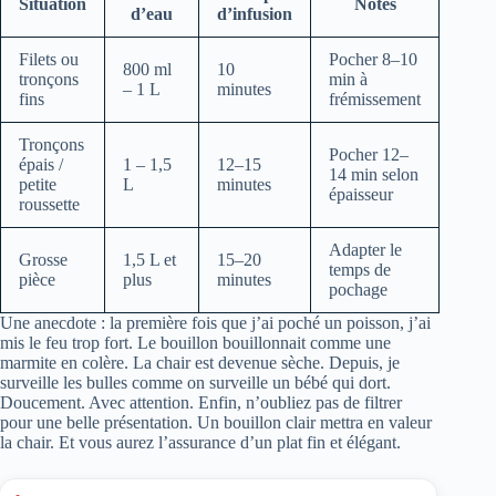
Situation
Notes
d’eau
d’infusion
Filets ou
Pocher 8–10
800 ml
10
tronçons
min à
– 1 L
minutes
fins
frémissement
Tronçons
Pocher 12–
épais /
1 – 1,5
12–15
14 min selon
petite
L
minutes
épaisseur
roussette
Adapter le
Grosse
1,5 L et
15–20
temps de
pièce
plus
minutes
pochage
Une anecdote : la première fois que j’ai poché un poisson, j’ai
mis le feu trop fort. Le bouillon bouillonnait comme une
marmite en colère. La chair est devenue sèche. Depuis, je
surveille les bulles comme on surveille un bébé qui dort.
Doucement. Avec attention. Enfin, n’oubliez pas de filtrer
pour une belle présentation. Un bouillon clair mettra en valeur
la chair. Et vous aurez l’assurance d’un plat fin et élégant.