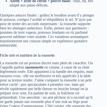
Aneth + zeste de citron + poivre blanc
: frais, fin, très
adapté aux palais délicats.
Quelques astuces finales : goûtez le bouillon avant d’y plonger
le poisson, corrigez l’acidité et rééquilibrez le sel. N’ayez pas
peur de tenter des accords surprenants : la roussette supporte
bien les mariages audacieux. Enfin, pensez aux garnitures :
pommes de terre vapeur, poireaux fondants ou riz parfumé
peuvent sublimer votre assiette. Ces variations aromatiques
transformeront une cuisson simple en expérience gustative
mémorable.
Fiche info et nutrition de la roussette
La roussette est un poisson discret mais plein de caractère. On
l’appelle parfois
saumonette
en cuisine, à cause de sa chair
légèrement rosée. Elle appartient à la famille des requins, mais
rassurez-vous : elle est inoffensive et très appréciée à la table
pour sa texture tendre. J’aime comparer la roussette à un petit
trésor caché : peu spectaculaire à première vue, mais qui
révèle rapidement une belle finesse en bouche lorsqu’on la
prépare avec soin. En parlant de soin, la fraîcheur est
primordiale. Une anecdote : un ami pêcheur m’a raconté qu’il
ne garde jamais une roussette plus d’une nuit au frigo pour
éviter l’odeur d’ammoniaque. Côté cuisine, elle supporte des