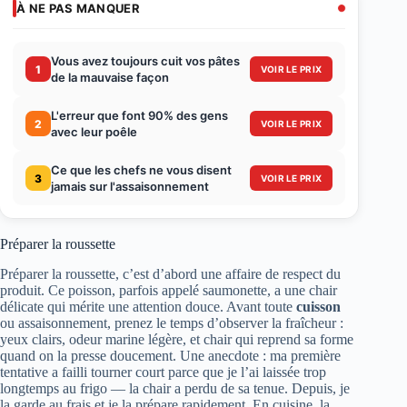
À NE PAS MANQUER
Vous avez toujours cuit vos pâtes
1
VOIR LE PRIX
de la mauvaise façon
L'erreur que font 90% des gens
2
VOIR LE PRIX
avec leur poêle
Ce que les chefs ne vous disent
3
VOIR LE PRIX
jamais sur l'assaisonnement
Préparer la roussette
Préparer la roussette, c’est d’abord une affaire de respect du
produit. Ce poisson, parfois appelé saumonette, a une chair
délicate qui mérite une attention douce. Avant toute
cuisson
ou assaisonnement, prenez le temps d’observer la fraîcheur :
yeux clairs, odeur marine légère, et chair qui reprend sa forme
quand on la presse doucement. Une anecdote : ma première
tentative a failli tourner court parce que je l’ai laissée trop
longtemps au frigo — la chair a perdu de sa tenue. Depuis, je
la garde au frais et je la prépare rapidement. En cuisine, la