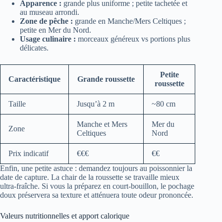
Apparence :
grande plus uniforme ; petite tachetée et
au museau arrondi.
Zone de pêche :
grande en Manche/Mers Celtiques ;
petite en Mer du Nord.
Usage culinaire :
morceaux généreux vs portions plus
délicates.
Petite
Caractéristique
Grande roussette
roussette
Taille
Jusqu’à 2 m
~80 cm
Manche et Mers
Mer du
Zone
Celtiques
Nord
Prix indicatif
€€€
€€
Enfin, une petite astuce : demandez toujours au poissonnier la
date de capture. La chair de la roussette se travaille mieux
ultra-fraîche. Si vous la préparez en court-bouillon, le pochage
doux préservera sa texture et atténuera toute odeur prononcée.
Valeurs nutritionnelles et apport calorique