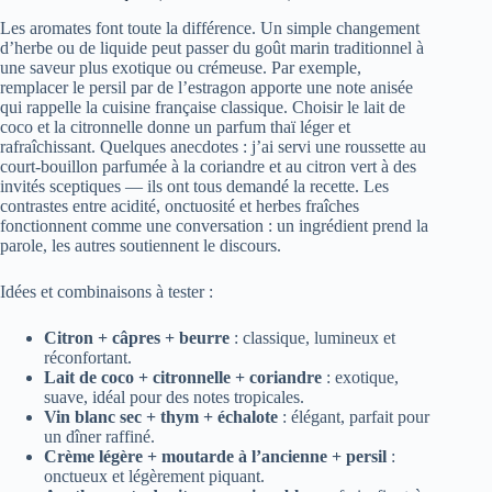
Les aromates font toute la différence. Un simple changement
d’herbe ou de liquide peut passer du goût marin traditionnel à
une saveur plus exotique ou crémeuse. Par exemple,
remplacer le persil par de l’estragon apporte une note anisée
qui rappelle la cuisine française classique. Choisir le lait de
coco et la citronnelle donne un parfum thaï léger et
rafraîchissant. Quelques anecdotes : j’ai servi une roussette au
court-bouillon parfumée à la coriandre et au citron vert à des
invités sceptiques — ils ont tous demandé la recette. Les
contrastes entre acidité, onctuosité et herbes fraîches
fonctionnent comme une conversation : un ingrédient prend la
parole, les autres soutiennent le discours.
Idées et combinaisons à tester :
Citron + câpres + beurre
: classique, lumineux et
réconfortant.
Lait de coco + citronnelle + coriandre
: exotique,
suave, idéal pour des notes tropicales.
Vin blanc sec + thym + échalote
: élégant, parfait pour
un dîner raffiné.
Crème légère + moutarde à l’ancienne + persil
:
onctueux et légèrement piquant.