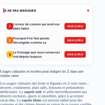
À NE PAS MANQUER
L'erreur de cuisson qui rend vos
1
VOIR LE PRIX
plats fades
Pourquoi il ne faut jamais
2
VOIR LE PRIX
décongeler comme ça
Le fromage que vous conservez
3
VOIR LE PRIX
mal depuis toujours
Usages culinaires et recettes pour intégrer les Z dans une
cuisine saine
Les usages culinaires des fruits et légumes en Z sont vastes :
desserts, condiments, plats salés, boissons et préparations
médicinales. Le
zapote noir
se prête merveilleusement aux
desserts onctueux, glaces et smoothies, grâce à sa texture
cacao-like. Le
zapote blanc
est souvent utilisé pour des
compotes et des crèmes dessert en raison de sa saveur vanillée.