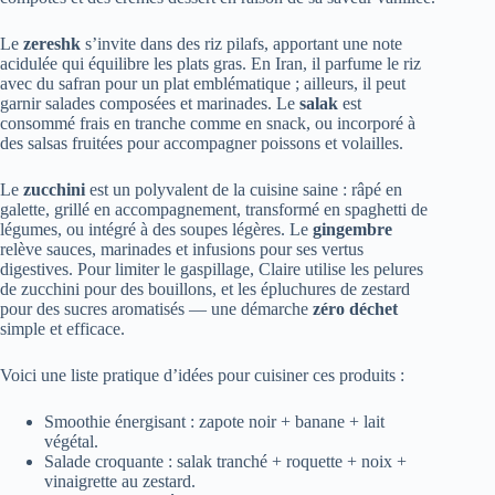
Le
zereshk
s’invite dans des riz pilafs, apportant une note
acidulée qui équilibre les plats gras. En Iran, il parfume le riz
avec du safran pour un plat emblématique ; ailleurs, il peut
garnir salades composées et marinades. Le
salak
est
consommé frais en tranche comme en snack, ou incorporé à
des salsas fruitées pour accompagner poissons et volailles.
Le
zucchini
est un polyvalent de la cuisine saine : râpé en
galette, grillé en accompagnement, transformé en spaghetti de
légumes, ou intégré à des soupes légères. Le
gingembre
relève sauces, marinades et infusions pour ses vertus
digestives. Pour limiter le gaspillage, Claire utilise les pelures
de zucchini pour des bouillons, et les épluchures de zestard
pour des sucres aromatisés — une démarche
zéro déchet
simple et efficace.
Voici une liste pratique d’idées pour cuisiner ces produits :
Smoothie énergisant : zapote noir + banane + lait
végétal.
Salade croquante : salak tranché + roquette + noix +
vinaigrette au zestard.