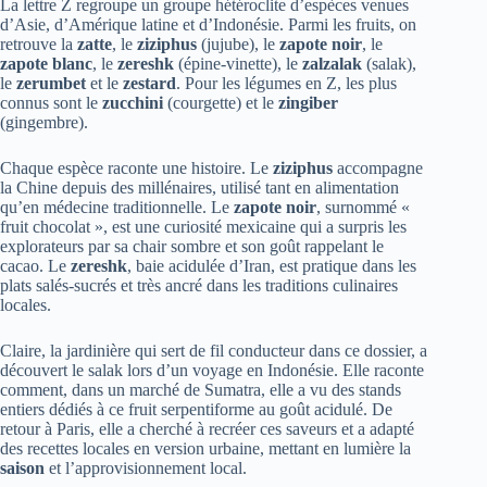
La lettre Z regroupe un groupe hétéroclite d’espèces venues
d’Asie, d’Amérique latine et d’Indonésie. Parmi les fruits, on
retrouve la
zatte
, le
ziziphus
(jujube), le
zapote noir
, le
zapote blanc
, le
zereshk
(épine-vinette), le
zalzalak
(salak),
le
zerumbet
et le
zestard
. Pour les légumes en Z, les plus
connus sont le
zucchini
(courgette) et le
zingiber
(gingembre).
Chaque espèce raconte une histoire. Le
ziziphus
accompagne
la Chine depuis des millénaires, utilisé tant en alimentation
qu’en médecine traditionnelle. Le
zapote noir
, surnommé «
fruit chocolat », est une curiosité mexicaine qui a surpris les
explorateurs par sa chair sombre et son goût rappelant le
cacao. Le
zereshk
, baie acidulée d’Iran, est pratique dans les
plats salés-sucrés et très ancré dans les traditions culinaires
locales.
Claire, la jardinière qui sert de fil conducteur dans ce dossier, a
découvert le salak lors d’un voyage en Indonésie. Elle raconte
comment, dans un marché de Sumatra, elle a vu des stands
entiers dédiés à ce fruit serpentiforme au goût acidulé. De
retour à Paris, elle a cherché à recréer ces saveurs et a adapté
des recettes locales en version urbaine, mettant en lumière la
saison
et l’approvisionnement local.