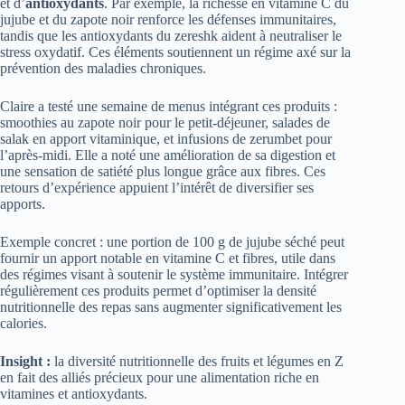
et d’
antioxydants
. Par exemple, la richesse en vitamine C du
jujube et du zapote noir renforce les défenses immunitaires,
tandis que les antioxydants du zereshk aident à neutraliser le
stress oxydatif. Ces éléments soutiennent un régime axé sur la
prévention des maladies chroniques.
Claire a testé une semaine de menus intégrant ces produits :
smoothies au zapote noir pour le petit-déjeuner, salades de
salak en apport vitaminique, et infusions de zerumbet pour
l’après-midi. Elle a noté une amélioration de sa digestion et
une sensation de satiété plus longue grâce aux fibres. Ces
retours d’expérience appuient l’intérêt de diversifier ses
apports.
Exemple concret : une portion de 100 g de jujube séché peut
fournir un apport notable en vitamine C et fibres, utile dans
des régimes visant à soutenir le système immunitaire. Intégrer
régulièrement ces produits permet d’optimiser la densité
nutritionnelle des repas sans augmenter significativement les
calories.
Insight :
la diversité nutritionnelle des fruits et légumes en Z
en fait des alliés précieux pour une alimentation riche en
vitamines et antioxydants.