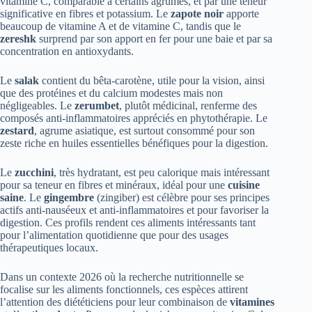
vitamine C, comparable à certains agrumes, et par une teneur
significative en fibres et potassium. Le
zapote noir
apporte
beaucoup de vitamine A et de vitamine C, tandis que le
zereshk
surprend par son apport en fer pour une baie et par sa
concentration en antioxydants.
Le
salak
contient du bêta-carotène, utile pour la vision, ainsi
que des protéines et du calcium modestes mais non
négligeables. Le
zerumbet
, plutôt médicinal, renferme des
composés anti-inflammatoires appréciés en phytothérapie. Le
zestard
, agrume asiatique, est surtout consommé pour son
zeste riche en huiles essentielles bénéfiques pour la digestion.
Le
zucchini
, très hydratant, est peu calorique mais intéressant
pour sa teneur en fibres et minéraux, idéal pour une
cuisine
saine
. Le
gingembre
(zingiber) est célèbre pour ses principes
actifs anti-nauséeux et anti-inflammatoires et pour favoriser la
digestion. Ces profils rendent ces aliments intéressants tant
pour l’alimentation quotidienne que pour des usages
thérapeutiques locaux.
Dans un contexte 2026 où la recherche nutritionnelle se
focalise sur les aliments fonctionnels, ces espèces attirent
l’attention des diététiciens pour leur combinaison de
vitamines