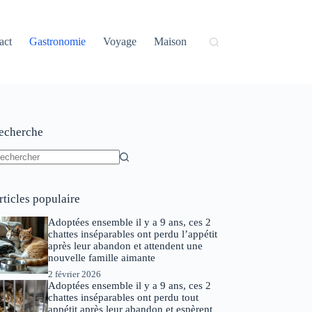
act
Gastronomie
Voyage
Maison
echerche
ucun
sultat
rticles populaire
Adoptées ensemble il y a 9 ans, ces 2
chattes inséparables ont perdu l’appétit
après leur abandon et attendent une
nouvelle famille aimante
2 février 2026
Adoptées ensemble il y a 9 ans, ces 2
chattes inséparables ont perdu tout
appétit après leur abandon et espèrent