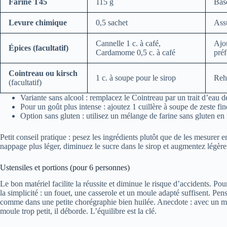
Farine T45
115 g
Base
Levure chimique
0,5 sachet
Assu
Cannelle 1 c. à café,
Ajo
Épices (facultatif)
Cardamome 0,5 c. à café
préf
Cointreau ou kirsch
1 c. à soupe pour le sirop
Reh
(facultatif)
Variante sans alcool : remplacez le Cointreau par un trait d’eau 
Pour un goût plus intense : ajoutez 1 cuillère à soupe de zeste f
Option sans gluten : utilisez un mélange de farine sans gluten e
Petit conseil pratique : pesez les ingrédients plutôt que de les mesurer
nappage plus léger, diminuez le sucre dans le sirop et augmentez légère
Ustensiles et portions (pour 6 personnes)
Le bon matériel facilite la réussite et diminue le risque d’accidents. Po
la simplicité : un fouet, une casserole et un moule adapté suffisent. Pen
comme dans une petite chorégraphie bien huilée. Anecdote : avec un moul
moule trop petit, il déborde. L’équilibre est la clé.