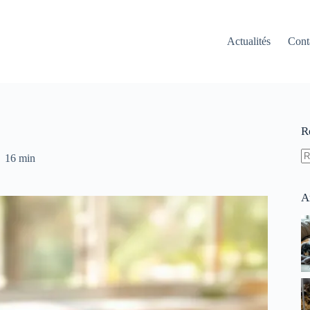
Actualités
Cont
R
16 min
A
ré
A