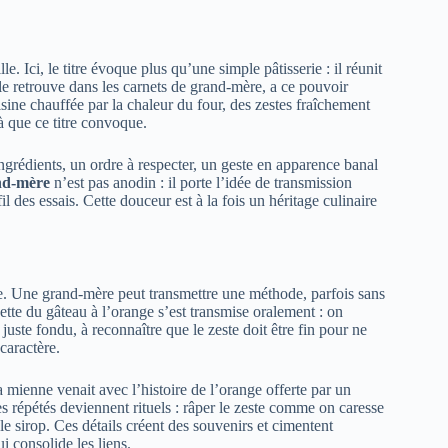
 Ici, le titre évoque plus qu’une simple pâtisserie : il réunit
n le retrouve dans les carnets de grand-mère, a ce pouvoir
isine chauffée par la chaleur du four, des zestes fraîchement
-là que ce titre convoque.
grédients, un ordre à respecter, un geste en apparence banal
nd-mère
n’est pas anodin : il porte l’idée de transmission
il des essais. Cette douceur est à la fois un héritage culinaire
ble. Une grand-mère peut transmettre une méthode, parfois sans
ette du gâteau à l’orange s’est transmise oralement : on
juste fondu, à reconnaître que le zeste doit être fin pour ne
caractère.
mienne venait avec l’histoire de l’orange offerte par un
tes répétés deviennent rituels : râper le zeste comme on caresse
 le sirop. Ces détails créent des souvenirs et cimentent
i consolide les liens.