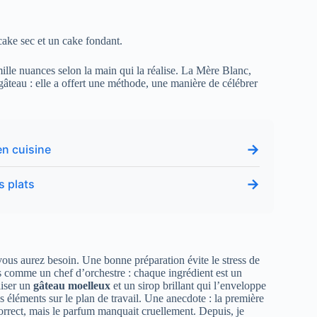
 cake sec et un cake fondant.
lle nuances selon la main qui la réalise. La Mère Blanc,
teau : elle a offert une méthode, une manière de célébrer
→
en cuisine
→
s plats
ous aurez besoin. Une bonne préparation évite le stress de
us comme un chef d’orchestre : chaque ingrédient est un
liser un
gâteau moelleux
et un sirop brillant qui l’enveloppe
es éléments sur le plan de travail. Une anecdote : la première
t correct, mais le parfum manquait cruellement. Depuis, je