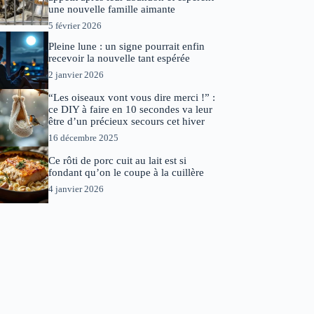
une nouvelle famille aimante
5 février 2026
Pleine lune : un signe pourrait enfin
recevoir la nouvelle tant espérée
2 janvier 2026
“Les oiseaux vont vous dire merci !” :
ce DIY à faire en 10 secondes va leur
être d’un précieux secours cet hiver
16 décembre 2025
Ce rôti de porc cuit au lait est si
fondant qu’on le coupe à la cuillère
4 janvier 2026