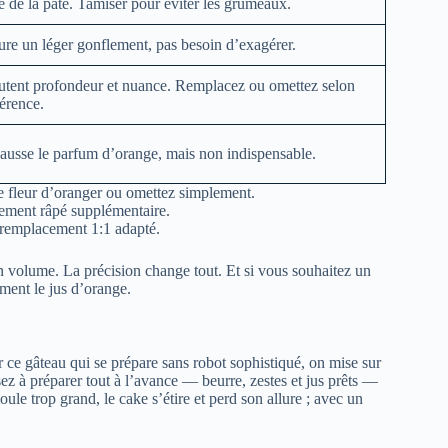
 de la pâte. Tamiser pour éviter les grumeaux.
re un léger gonflement, pas besoin d’exagérer.
utent profondeur et nuance. Remplacez ou omettez selon
érence.
ausse le parfum d’orange, mais non indispensable.
de fleur d’oranger ou omettez simplement.
inement râpé supplémentaire.
n remplacement 1:1 adapté.
 en volume. La précision change tout. Et si vous souhaitez un
ment le jus d’orange.
ur ce gâteau qui se prépare sans robot sophistiqué, on mise sur
sez à préparer tout à l’avance — beurre, zestes et jus prêts —
e trop grand, le cake s’étire et perd son allure ; avec un