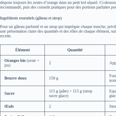
dispose toujours les zestes d’orange dans un petit bol séparé. Ci-dessous,
recommandé, puis des conseils pratiques pour des portions parfaites po
Ingrédients essentiels (gâteau et sirop)
Pour un gâteau parfumé et un sirop qui imprègne chaque tranche, privilé
une présentation claire des quantités et des rôles de chaque élément, su
recette.
Élément
Quantité
Oranges bio
(zeste +
2
Appo
jus)
Fond
Beurre doux
150 g
text
115 g (pâte) + 115 g (sirop
Equi
Sucre
sucre glace)
glac
Œufs
2
Stru