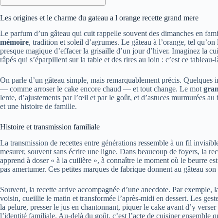
Les origines et le charme du gateau a l orange recette grand mere
Le parfum d’un gâteau qui cuit rappelle souvent des dimanches en famille.
mémoire
, tradition et soleil d’agrumes. Le gâteau à l’orange, tel qu’o
presque magique d’effacer la grisaille d’un jour d’hiver. Imaginez la cu
râpés qui s’éparpillent sur la table et des rires au loin : c’est ce tableau
On parle d’un gâteau simple, mais remarquablement précis. Quelques in
— comme arroser le cake encore chaud — et tout change. Le mot
gra
lente, d’ajustements par l’œil et par le goût, et d’astuces murmurées au f
et une histoire de famille.
Histoire et transmission familiale
La transmission de recettes entre générations ressemble à un fil invisi
mesurer, souvent sans écrire une ligne. Dans beaucoup de foyers, la rec
apprend à doser « à la cuillère », à connaître le moment où le beurre est 
pas amertumer. Ces petites marques de fabrique donnent au gâteau son 
Souvent, la recette arrive accompagnée d’une anecdote. Par exemple, la 
voisin, cueillie le matin et transformée l’après-midi en dessert. Les ges
la pelure, presser le jus en chantonnant, piquer le cake avant d’y verser
l’identité familiale. Au-delà du goût, c’est l’acte de cuisiner ensemble qu