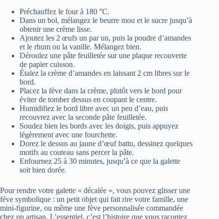
Préchauffez le four à 180 °C.
Dans un bol, mélangez le beurre mou et le sucre jusqu’à
obtenir une crème lisse.
Ajoutez les 2 œufs un par un, puis la poudre d’amandes
et le rhum ou la vanille. Mélangez bien.
Déroulez une pâte feuilletée sur une plaque recouverte
de papier cuisson.
Étalez la crème d’amandes en laissant 2 cm libres sur le
bord.
Placez la fève dans la crème, plutôt vers le bord pour
éviter de tomber dessus en coupant le centre.
Humidifiez le bord libre avec un peu d’eau, puis
recouvrez avec la seconde pâte feuilletée.
Soudez bien les bords avec les doigts, puis appuyez
légèrement avec une fourchette.
Dorez le dessus au jaune d’œuf battu, dessinez quelques
motifs au couteau sans percer la pâte.
Enfournez 25 à 30 minutes, jusqu’à ce que la galette
soit bien dorée.
Pour rendre votre galette « décalée », vous pouvez glisser une
fève symbolique : un petit objet qui fait rire votre famille, une
mini-figurine, ou même une fève personnalisée commandée
chez un artisan. L’essentiel, c’est l’histoire que vous racontez