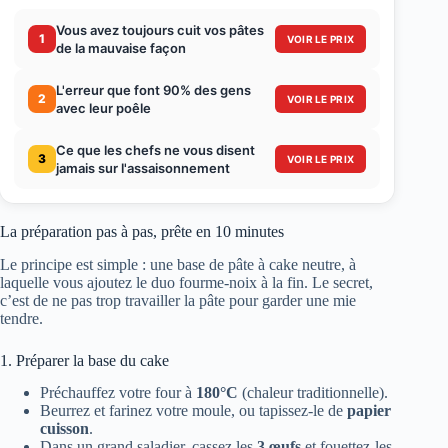
Vous avez toujours cuit vos pâtes
1
VOIR LE PRIX
de la mauvaise façon
L'erreur que font 90% des gens
2
VOIR LE PRIX
avec leur poêle
Ce que les chefs ne vous disent
3
VOIR LE PRIX
jamais sur l'assaisonnement
La préparation pas à pas, prête en 10 minutes
Le principe est simple : une base de pâte à cake neutre, à
laquelle vous ajoutez le duo fourme-noix à la fin. Le secret,
c’est de ne pas trop travailler la pâte pour garder une mie
tendre.
1. Préparer la base du cake
Préchauffez votre four à
180°C
(chaleur traditionnelle).
Beurrez et farinez votre moule, ou tapissez-le de
papier
cuisson
.
Dans un grand saladier, cassez les
3 œufs
et fouettez-les