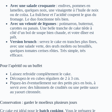
Avec une salade croquante
: endives, pommes en
lamelles, quelques noix, une vinaigrette à l’huile de noix
ou de colza. La fraîcheur et l’acidité coupent le gras du
fromage. Le duo fonctionne très bien.
Avec un velouté de légumes
: potimarron, butternut,
carottes ou panais. Une belle tranche de cake tiède à
côté d’un bol de soupe bien chaude, et votre dîner est
prêt.
Version brunch
: servez le cake en tranches plus fines,
avec une salade verte, des œufs mollets ou brouillés,
quelques tomates cerises rôties. Très simple, très
efficace.
Pour l’apéritif ou un buffet
Laissez refroidir complètement le cake.
Découpez-le en cubes réguliers de 2 à 3 cm.
Piquez-les éventuellement sur des petits pics en bois, à
servir avec des bâtonnets de crudités ou une petite sauce
au yaourt citronnée.
Conservation : garder le moelleux plusieurs jours
Ce cake est idéal pour le
batch cooking
. Vous le préparez le