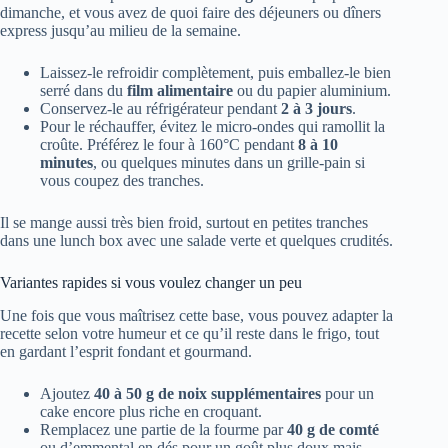
dimanche, et vous avez de quoi faire des déjeuners ou dîners
express jusqu’au milieu de la semaine.
Laissez-le refroidir complètement, puis emballez-le bien
serré dans du
film alimentaire
ou du papier aluminium.
Conservez-le au réfrigérateur pendant
2 à 3 jours
.
Pour le réchauffer, évitez le micro-ondes qui ramollit la
croûte. Préférez le four à 160°C pendant
8 à 10
minutes
, ou quelques minutes dans un grille-pain si
vous coupez des tranches.
Il se mange aussi très bien froid, surtout en petites tranches
dans une lunch box avec une salade verte et quelques crudités.
Variantes rapides si vous voulez changer un peu
Une fois que vous maîtrisez cette base, vous pouvez adapter la
recette selon votre humeur et ce qu’il reste dans le frigo, tout
en gardant l’esprit fondant et gourmand.
Ajoutez
40 à 50 g de noix supplémentaires
pour un
cake encore plus riche en croquant.
Remplacez une partie de la fourme par
40 g de comté
ou d’emmental en dés pour un goût plus doux mais