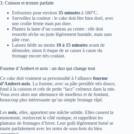
3. Cuisson et texture parfaite
Enfournez pour environ
35 minutes
à 180°C.
Surveillez la couleur : le cake doit être bien doré, avec
une croûte ferme mais pas dure.
Plantez la lame d’un couteau au centre : elle doit
ressortir sèche ou juste légèrement humide, mais sans
pâte crue.
Laissez tiédir au moins
10 à 15 minutes
avant de
démouler, sinon il risque de se casser à cause du
fromage encore très coulant.
Fourme d’Ambert et noix : un duo qui change tout
Ce cake doit vraiment sa personnalité à l’alliance
fourme
d’Ambert-noix
. La fourme, avec sa pâte persillée très douce,
fond à la cuisson et crée de petits “lacs” crémeux dans la mie.
Vous avez alors une alternance de moelleux et de fondant,
beaucoup plus intéressante qu’un simple fromage râpé.
Les
noix
, elles, apportent une mâche subtile. Elles cassent la
monotonie, renforcent le côté rustique, et rappellent les
plateaux de fromages d’hiver. Leur goût légèrement boisé se
marie parfaitement avec les notes de sous-bois du bleu
auvergnat.