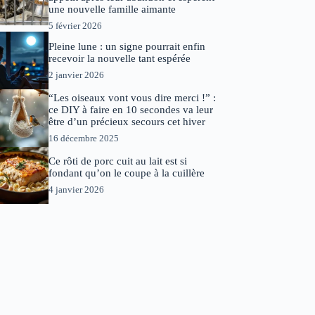
une nouvelle famille aimante
5 février 2026
Pleine lune : un signe pourrait enfin
recevoir la nouvelle tant espérée
2 janvier 2026
“Les oiseaux vont vous dire merci !” :
ce DIY à faire en 10 secondes va leur
être d’un précieux secours cet hiver
16 décembre 2025
Ce rôti de porc cuit au lait est si
fondant qu’on le coupe à la cuillère
4 janvier 2026