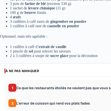
3 pots de
farine de blé
(environ 330 g)
1 sachet de
levure chimique
(11 g)
100 g de
beurre
fondu
4
œufs
3 cuillères à café rases de
gingembre en poudre
1 cuillère à café rase de
cannelle en poudre
Optionnel, mais très agréable :
1 cuillère à café d’
extrait de vanille
1 pincée de
sel
pour relever les saveurs
2 à 3 cuillères à soupe de
sucre glace
pour la décoration
À NE PAS MANQUER
1
Ce que les restaurants étoilés ne veulent pas que vous 
2
L'erreur de cuisson qui rend vos plats fades