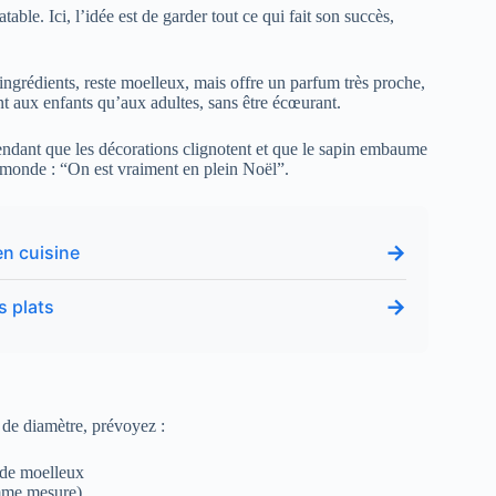
atable. Ici, l’idée est de garder tout ce qui fait son succès,
grédients, reste moelleux, mais offre un parfum très proche,
ant aux enfants qu’aux adultes, sans être écœurant.
ndant que les décorations clignotent et que le sapin embaume
le monde : “On est vraiment en plein Noël”.
→
en cuisine
→
s plats
de diamètre, prévoyez :
s de moelleux
omme mesure)