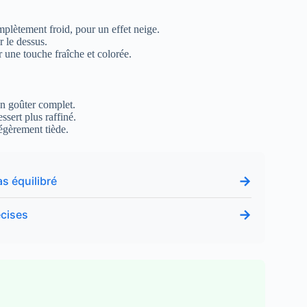
mplètement froid, pour un effet neige.
r le dessus.
 une touche fraîche et colorée.
n goûter complet.
sert plus raffiné.
égèrement tiède.
→
s équilibré
→
écises