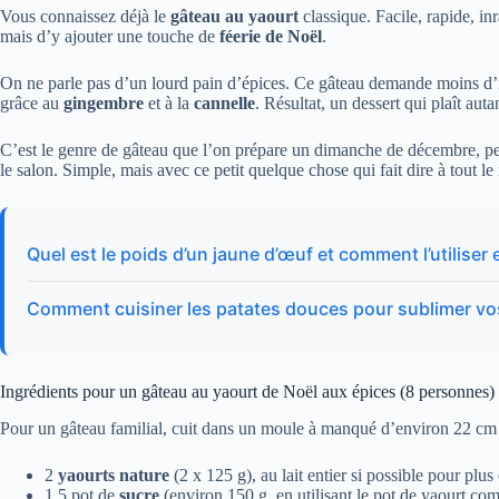
Vous connaissez déjà le
gâteau au yaourt
classique. Facile, rapide, inr
mais d’y ajouter une touche de
féerie de Noël
.
On ne parle pas d’un lourd pain d’épices. Ce gâteau demande moins d’in
grâce au
gingembre
et à la
cannelle
. Résultat, un dessert qui plaît aut
C’est le genre de gâteau que l’on prépare un dimanche de décembre, pe
le salon. Simple, mais avec ce petit quelque chose qui fait dire à tout 
Quel est le poids d’un jaune d’œuf et comment l’utiliser 
Comment cuisiner les patates douces pour sublimer vo
Ingrédients pour un gâteau au yaourt de Noël aux épices (8 personnes)
Pour un gâteau familial, cuit dans un moule à manqué d’environ 22 cm 
2
yaourts nature
(2 x 125 g), au lait entier si possible pour plu
1,5 pot de
sucre
(environ 150 g, en utilisant le pot de yaourt c