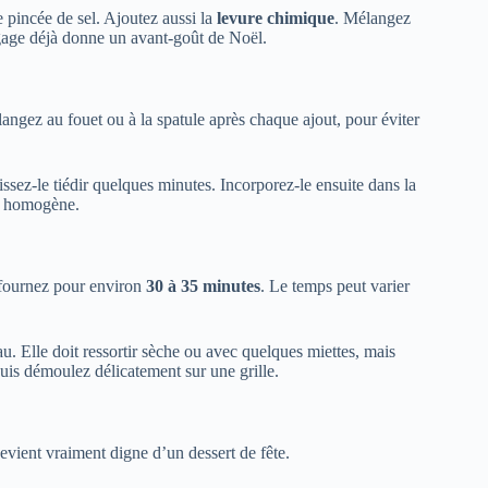
te pincée de sel. Ajoutez aussi la
levure chimique
. Mélangez
égage déjà donne un avant-goût de Noël.
angez au fouet ou à la spatule après chaque ajout, pour éviter
ssez-le tiédir quelques minutes. Incorporez-le ensuite dans la
en homogène.
Enfournez pour environ
30 à 35 minutes
. Le temps peut varier
au. Elle doit ressortir sèche ou avec quelques miettes, mais
puis démoulez délicatement sur une grille.
devient vraiment digne d’un dessert de fête.