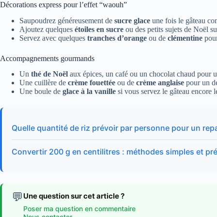
Décorations express pour l’effet “waouh”
Saupoudrez généreusement de
sucre glace
une fois le gâteau co
Ajoutez quelques
étoiles en sucre
ou des petits sujets de Noël su
Servez avec quelques
tranches d’orange
ou de
clémentine
pour
Accompagnements gourmands
Un
thé de Noël
aux épices, un café ou un chocolat chaud pour u
Une cuillère de
crème fouettée
ou de
crème anglaise
pour un des
Une boule de
glace à la vanille
si vous servez le gâteau encore l
Quelle quantité de riz prévoir par personne pour un repa
Convertir 200 g en centilitres : méthodes simples et pr
💬
Une question sur cet article ?
Poser ma question en commentaire
Nous contacter