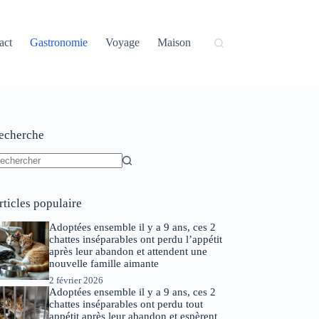
act
Gastronomie
Voyage
Maison
echerche
ucun
sultat
rticles populaire
Adoptées ensemble il y a 9 ans, ces 2
chattes inséparables ont perdu l’appétit
après leur abandon et attendent une
nouvelle famille aimante
2 février 2026
Adoptées ensemble il y a 9 ans, ces 2
chattes inséparables ont perdu tout
appétit après leur abandon et espèrent