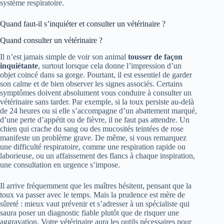
système respiratoire.
Quand faut-il s’inquiéter et consulter un vétérinaire ?
Quand consulter un vétérinaire ?
Il n’est jamais simple de voir son animal
tousser de façon
inquiétante
, surtout lorsque cela donne l’impression d’un
objet coincé dans sa gorge. Pourtant, il est essentiel de garder
son calme et de bien observer les signes associés. Certains
symptômes doivent absolument vous conduire à consulter un
vétérinaire sans tarder. Par exemple, si la toux persiste au-delà
de 24 heures ou si elle s’accompagne d’un abattement marqué,
d’une perte d’appétit ou de fièvre, il ne faut pas attendre. Un
chien qui crache du sang ou des mucosités teintées de rose
manifeste un problème grave. De même, si vous remarquez
une difficulté respiratoire, comme une respiration rapide ou
laborieuse, ou un affaissement des flancs à chaque inspiration,
une consultation en urgence s’impose.
Il arrive fréquemment que les maîtres hésitent, pensant que la
toux va passer avec le temps. Mais la prudence est mère de
sûreté : mieux vaut prévenir et s’adresser à un spécialiste qui
saura poser un diagnostic fiable plutôt que de risquer une
aggravation. Votre vétérinaire aura les outils nécessaires pour