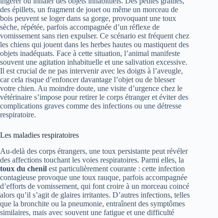
ingérer ou inhaler des objets inhabituels. Des petites graines,
des épillets, un fragment de jouet ou même un morceau de
bois peuvent se loger dans sa gorge, provoquant une toux
sèche, répétée, parfois accompagnée d’un réflexe de
vomissement sans rien expulser. Ce scénario est fréquent chez
les chiens qui jouent dans les herbes hautes ou mastiquent des
objets inadéquats. Face à cette situation, l’animal manifeste
souvent une agitation inhabituelle et une salivation excessive.
Il est crucial de ne pas intervenir avec les doigts à l’aveugle,
car cela risque d’enfoncer davantage l’objet ou de blesser
votre chien. Au moindre doute, une visite d’urgence chez le
vétérinaire s’impose pour retirer le corps étranger et éviter des
complications graves comme des infections ou une détresse
respiratoire.
Les maladies respiratoires
Au-delà des corps étrangers, une toux persistante peut révéler
des affections touchant les voies respiratoires. Parmi elles, la
toux du chenil
est particulièrement courante : cette infection
contagieuse provoque une toux rauque, parfois accompagnée
d’efforts de vomissement, qui font croire à un morceau coincé
alors qu’il s’agit de glaires irritantes. D’autres infections, telles
que la bronchite ou la pneumonie, entraînent des symptômes
similaires, mais avec souvent une fatigue et une difficulté