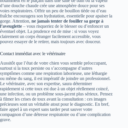
notamment en le plaçant dans une salle de bain où la vapeur
d’une douche chaude crée une atmosphère douce pour ses
voies respiratoires. Offrir un peu de bouillon tiède ou d’eau
fraîche encouragera son hydratation, essentielle pour apaiser la
gorge. Attention,
ne jamais tenter de fouiller sa gorge à
l’aveuglette
– vous risqueriez de le blesser ou d’enfoncer un
éventuel objet. La prudence est de mise : si vous voyez
clairement un corps étranger facilement accessible, vous
pouvez essayer de le retirer, mais toujours avec douceur.
Contact immédiat avec le vétérinaire
Aussitôt que l’état de votre chien vous semble préoccupant,
surtout si la toux persiste ou s’accompagne d’autres
symptômes comme une respiration laborieuse, une léthargie
ou même du sang, il est impératif de joindre un professionnel.
Le vétérinaire, avec son expertise, saura déterminer
rapidement si cette toux est due à un objet réellement coincé,
une infection, ou un problème sous-jacent plus sérieux. Pensez
à filmer les crises de toux avant la consultation : ces images
précieuses sont un véritable atout pour le diagnostic. En bref,
faire appel à un expert sans tarder peut sauver votre
compagnon d’une détresse respiratoire ou d’une complication
grave.