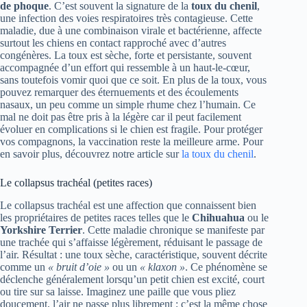
de phoque
. C’est souvent la signature de la
toux du chenil
,
une infection des voies respiratoires très contagieuse. Cette
maladie, due à une combinaison virale et bactérienne, affecte
surtout les chiens en contact rapproché avec d’autres
congénères. La toux est sèche, forte et persistante, souvent
accompagnée d’un effort qui ressemble à un haut-le-cœur,
sans toutefois vomir quoi que ce soit. En plus de la toux, vous
pouvez remarquer des éternuements et des écoulements
nasaux, un peu comme un simple rhume chez l’humain. Ce
mal ne doit pas être pris à la légère car il peut facilement
évoluer en complications si le chien est fragile. Pour protéger
vos compagnons, la vaccination reste la meilleure arme. Pour
en savoir plus, découvrez notre article sur
la toux du chenil
.
Le collapsus trachéal (petites races)
Le collapsus trachéal est une affection que connaissent bien
les propriétaires de petites races telles que le
Chihuahua
ou le
Yorkshire Terrier
. Cette maladie chronique se manifeste par
une trachée qui s’affaisse légèrement, réduisant le passage de
l’air. Résultat : une toux sèche, caractéristique, souvent décrite
comme un
« bruit d’oie »
ou un
« klaxon »
. Ce phénomène se
déclenche généralement lorsqu’un petit chien est excité, court
ou tire sur sa laisse. Imaginez une paille que vous pliez
doucement, l’air ne passe plus librement ; c’est la même chose