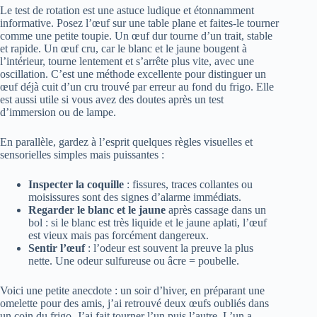
Le test de rotation est une astuce ludique et étonnamment
informative. Posez l’œuf sur une table plane et faites-le tourner
comme une petite toupie. Un œuf dur tourne d’un trait, stable
et rapide. Un œuf cru, car le blanc et le jaune bougent à
l’intérieur, tourne lentement et s’arrête plus vite, avec une
oscillation. C’est une méthode excellente pour distinguer un
œuf déjà cuit d’un cru trouvé par erreur au fond du frigo. Elle
est aussi utile si vous avez des doutes après un test
d’immersion ou de lampe.
En parallèle, gardez à l’esprit quelques règles visuelles et
sensorielles simples mais puissantes :
Inspecter la coquille
: fissures, traces collantes ou
moisissures sont des signes d’alarme immédiats.
Regarder le blanc et le jaune
après cassage dans un
bol : si le blanc est très liquide et le jaune aplati, l’œuf
est vieux mais pas forcément dangereux.
Sentir l’œuf
: l’odeur est souvent la preuve la plus
nette. Une odeur sulfureuse ou âcre = poubelle.
Voici une petite anecdote : un soir d’hiver, en préparant une
omelette pour des amis, j’ai retrouvé deux œufs oubliés dans
un coin du frigo. J’ai fait tourner l’un puis l’autre. L’un a