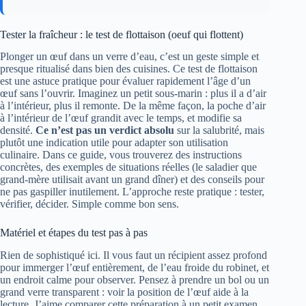
Tester la fraîcheur : le test de flottaison (oeuf qui flottent)
Plonger un œuf dans un verre d’eau, c’est un geste simple et
presque ritualisé dans bien des cuisines. Ce test de flottaison
est une astuce pratique pour évaluer rapidement l’âge d’un
œuf sans l’ouvrir. Imaginez un petit sous-marin : plus il a d’air
à l’intérieur, plus il remonte. De la même façon, la poche d’air
à l’intérieur de l’œuf grandit avec le temps, et modifie sa
densité.
Ce n’est pas un verdict absolu
sur la salubrité, mais
plutôt une indication utile pour adapter son utilisation
culinaire. Dans ce guide, vous trouverez des instructions
concrètes, des exemples de situations réelles (le saladier que
grand-mère utilisait avant un grand dîner) et des conseils pour
ne pas gaspiller inutilement. L’approche reste pratique : tester,
vérifier, décider. Simple comme bon sens.
Matériel et étapes du test pas à pas
Rien de sophistiqué ici. Il vous faut un récipient assez profond
pour immerger l’œuf entièrement, de l’eau froide du robinet, et
un endroit calme pour observer. Pensez à prendre un bol ou un
grand verre transparent : voir la position de l’œuf aide à la
lecture. J’aime comparer cette préparation à un petit examen