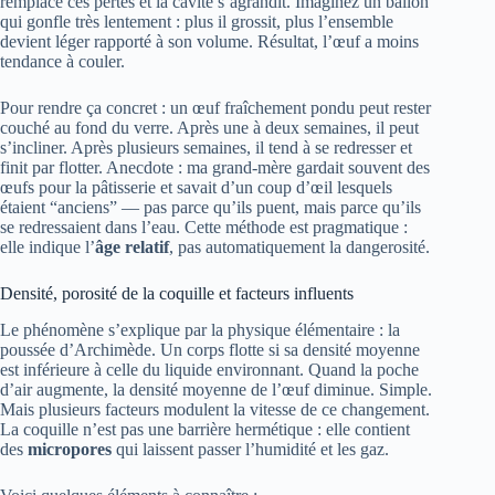
remplace ces pertes et la cavité s’agrandit. Imaginez un ballon
qui gonfle très lentement : plus il grossit, plus l’ensemble
devient léger rapporté à son volume. Résultat, l’œuf a moins
tendance à couler.
Pour rendre ça concret : un œuf fraîchement pondu peut rester
couché au fond du verre. Après une à deux semaines, il peut
s’incliner. Après plusieurs semaines, il tend à se redresser et
finit par flotter. Anecdote : ma grand-mère gardait souvent des
œufs pour la pâtisserie et savait d’un coup d’œil lesquels
étaient “anciens” — pas parce qu’ils puent, mais parce qu’ils
se redressaient dans l’eau. Cette méthode est pragmatique :
elle indique l’
âge relatif
, pas automatiquement la dangerosité.
Densité, porosité de la coquille et facteurs influents
Le phénomène s’explique par la physique élémentaire : la
poussée d’Archimède. Un corps flotte si sa densité moyenne
est inférieure à celle du liquide environnant. Quand la poche
d’air augmente, la densité moyenne de l’œuf diminue. Simple.
Mais plusieurs facteurs modulent la vitesse de ce changement.
La coquille n’est pas une barrière hermétique : elle contient
des
micropores
qui laissent passer l’humidité et les gaz.