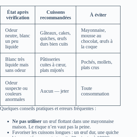
État après
Cuissons
À éviter
vérification
recommandées
Odeur
Mayonnaise,
Gâteaux, cakes,
neutre, blanc
mousse au
quiches, œufs
un peu
chocolat, œufs à
durs bien cuits
liquide
la coque
Blanc très
Pâtisseries
Pochés, mollets,
liquide mais
cuites à cœur,
plats crus
sans odeur
plats mijotés
Odeur
suspecte ou
Toute
Aucun — jeter
couleurs
consommation
anormales
Quelques conseils pratiques et erreurs fréquentes :
Ne pas utiliser
un œuf flottant dans une mayonnaise
maison. Le risque n’en vaut pas la peine.
Favoriser les cuissons longues : un œuf dur, une quiche