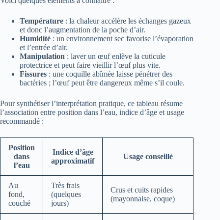
Voici quelques éléments à connaître :
Température
: la chaleur accélère les échanges gazeux
et donc l’augmentation de la poche d’air.
Humidité
: un environnement sec favorise l’évaporation
et l’entrée d’air.
Manipulation
: laver un œuf enlève la cuticule
protectrice et peut faire vieillir l’œuf plus vite.
Fissures
: une coquille abîmée laisse pénétrer des
bactéries ; l’œuf peut être dangereux même s’il coule.
Pour synthétiser l’interprétation pratique, ce tableau résume
l’association entre position dans l’eau, indice d’âge et usage
recommandé :
Position
Indice d’âge
dans
Usage conseillé
approximatif
l’eau
Au
Très frais
Crus et cuits rapides
fond,
(quelques
(mayonnaise, coque)
couché
jours)