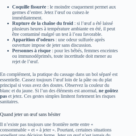
Coquille fissurée
: le moindre craquement permet aux
germes d’entrer. Jetez l’œuf ou cuisez-le
immédiatement.
Rupture de la chaîne du froid
: si l’œuf a été laissé
plusieurs heures à température ambiante en été, il peut
être contaminé malgré un test à l’eau favorable.
Apparition d’odeurs
: une odeur sulfurée après
ouverture impose de jeter sans discussion.
Personnes à risque
: pour les bébés, femmes enceintes
ou immunodéprimés, toute incertitude doit mener au
rejet de l’œuf.
En complément, la pratique du cassage dans un bol séparé est
essentielle. Cassez toujours l’œuf loin de la pâte ou du plat
principal si vous avez des doutes. Observez la couleur du
blanc et du jaune. Si l’un des éléments est anormal,
ne goûtez
pas
et jetez. Ces gestes simples limitent fortement les risques
sanitaires.
Quand jeter un œuf sans hésiter
Il n’existe pas toujours une frontière nette entre «
consommable » et « à jeter ». Pourtant, certaines situations
appellent une décision ferme. Jeter un œuf n’est jamais du