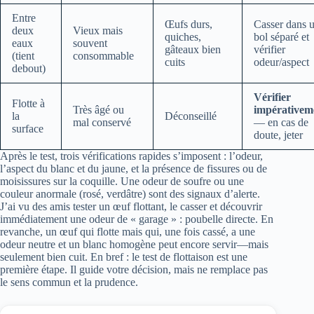
Entre
Œufs durs,
Casser dans 
deux
Vieux mais
quiches,
bol séparé et
eaux
souvent
gâteaux bien
vérifier
(tient
consommable
cuits
odeur/aspect
debout)
Vérifier
Flotte à
Très âgé ou
impérativem
la
Déconseillé
mal conservé
— en cas de
surface
doute, jeter
Après le test, trois vérifications rapides s’imposent : l’odeur,
l’aspect du blanc et du jaune, et la présence de fissures ou de
moisissures sur la coquille. Une odeur de soufre ou une
couleur anormale (rosé, verdâtre) sont des signaux d’alerte.
J’ai vu des amis tester un œuf flottant, le casser et découvrir
immédiatement une odeur de « garage » : poubelle directe. En
revanche, un œuf qui flotte mais qui, une fois cassé, a une
odeur neutre et un blanc homogène peut encore servir—mais
seulement bien cuit. En bref : le test de flottaison est une
première étape. Il guide votre décision, mais ne remplace pas
le sens commun et la prudence.