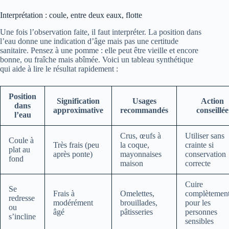
Interprétation : coule, entre deux eaux, flotte
Une fois l’observation faite, il faut interpréter. La position dans
l’eau donne une indication d’âge mais pas une certitude
sanitaire. Pensez à une pomme : elle peut être vieille et encore
bonne, ou fraîche mais abîmée. Voici un tableau synthétique
qui aide à lire le résultat rapidement :
Position
Signification
Usages
Action
dans
approximative
recommandés
conseillée
l’eau
Crus, œufs à
Utiliser sans
Coule à
Très frais (peu
la coque,
crainte si
plat au
après ponte)
mayonnaises
conservation
fond
maison
correcte
Cuire
Se
Frais à
Omelettes,
complètemen
redresse
modérément
brouillades,
pour les
ou
âgé
pâtisseries
personnes
s’incline
sensibles