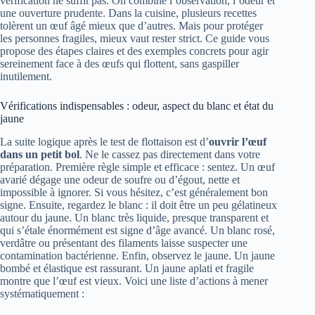
vérification ne suffit pas. On combine l’observation, l’odeur et
une ouverture prudente. Dans la cuisine, plusieurs recettes
tolèrent un œuf âgé mieux que d’autres. Mais pour protéger
les personnes fragiles, mieux vaut rester strict. Ce guide vous
propose des étapes claires et des exemples concrets pour agir
sereinement face à des œufs qui flottent, sans gaspiller
inutilement.
Vérifications indispensables : odeur, aspect du blanc et état du
jaune
La suite logique après le test de flottaison est d’
ouvrir l’œuf
dans un petit bol
. Ne le cassez pas directement dans votre
préparation. Première règle simple et efficace : sentez. Un œuf
avarié dégage une odeur de soufre ou d’égout, nette et
impossible à ignorer. Si vous hésitez, c’est généralement bon
signe. Ensuite, regardez le blanc : il doit être un peu gélatineux
autour du jaune. Un blanc très liquide, presque transparent et
qui s’étale énormément est signe d’âge avancé. Un blanc rosé,
verdâtre ou présentant des filaments laisse suspecter une
contamination bactérienne. Enfin, observez le jaune. Un jaune
bombé et élastique est rassurant. Un jaune aplati et fragile
montre que l’œuf est vieux. Voici une liste d’actions à mener
systématiquement :