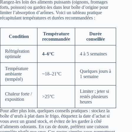
Rangez‑les loin des aliments puissants (oignons, fromages
forts, poisson) ou gardez‑les dans leur boîte d’origine pour
limiter l’absorption d’arômes. Voici un tableau pratique
récapitulant températures et durées recommandées :
Température
Durée
Condition
recommandée
conseillée
Réfrigération
4–6°C
4 à 5 semaines
optimale
Température
Quelques jours à
ambiante
~18–21°C
1 semaine
(tempéré)
Limiter ; jeter si
Chaleur forte /
>25°C
restés plusieurs
exposition
heures
Pour aller plus loin, quelques conseils pratiques : stockez la
boîte d’œufs à plat dans le frigo, étiquetez la date d’achat si
vous avez un grand stock, et évitez de les garder à côté
d’aliments odorants. En cas de doute, préférez une cuisson
complète plutôt que crue. Ces gestes simples vous permettront