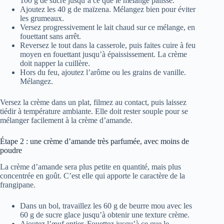
100 g de sucre jusqu’à ce que le mélange pâlisse.
Ajoutez les 40 g de maïzena. Mélangez bien pour éviter
les grumeaux.
Versez progressivement le lait chaud sur ce mélange, en
fouettant sans arrêt.
Reversez le tout dans la casserole, puis faites cuire à feu
moyen en fouettant jusqu’à épaississement. La crème
doit napper la cuillère.
Hors du feu, ajoutez l’arôme ou les grains de vanille.
Mélangez.
Versez la crème dans un plat, filmez au contact, puis laissez
tiédir à température ambiante. Elle doit rester souple pour se
mélanger facilement à la crème d’amande.
Étape 2 : une crème d’amande très parfumée, avec moins de
poudre
La crème d’amande sera plus petite en quantité, mais plus
concentrée en goût. C’est elle qui apporte le caractère de la
frangipane.
Dans un bol, travaillez les 60 g de beurre mou avec les
60 g de sucre glace jusqu’à obtenir une texture crème.
Ajoutez l’œuf entier. Fouettez jusqu’à ce que le