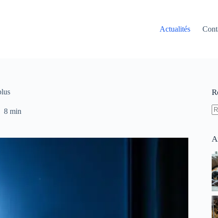
Actualités
Cont
plus
R
8 min
A
ré
A