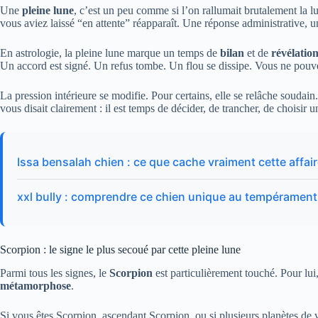
Une
pleine lune
, c’est un peu comme si l’on rallumait brutalement la 
vous aviez laissé “en attente” réapparaît. Une réponse administrative, 
En astrologie, la pleine lune marque un temps de
bilan
et de
révélatio
Un accord est signé. Un refus tombe. Un flou se dissipe. Vous ne pouve
La pression intérieure se modifie. Pour certains, elle se relâche soudai
vous disait clairement : il est temps de décider, de trancher, de choisir 
Issa bensalah chien : ce que cache vraiment cette affai
xxl bully : comprendre ce chien unique au tempéramen
Scorpion : le signe le plus secoué par cette pleine lune
Parmi tous les signes, le
Scorpion
est particulièrement touché. Pour lui,
métamorphose
.
Si vous êtes Scorpion, ascendant Scorpion, ou si plusieurs planètes de