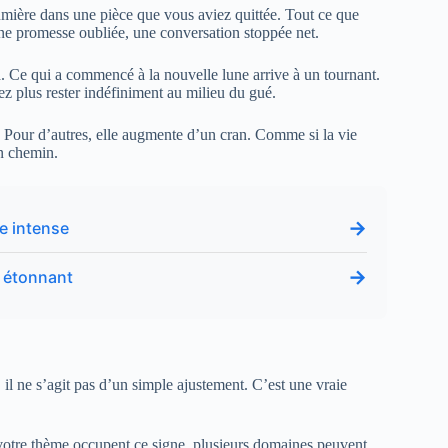
lumière dans une pièce que vous aviez quittée. Tout ce que
une promesse oubliée, une conversation stoppée net.
n
. Ce qui a commencé à la nouvelle lune arrive à un tournant.
z plus rester indéfiniment au milieu du gué.
n. Pour d’autres, elle augmente d’un cran. Comme si la vie
un chemin.
→
re intense
→
t étonnant
 il ne s’agit pas d’un simple ajustement. C’est une vraie
 votre thème occupent ce signe, plusieurs domaines peuvent