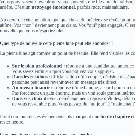
Vous pouvez sentir revenir un vieux souvenir, une blessure de trahison,
arrière. C’est un
nettoyage émotionnel
, parfois rude, mais salutaire.
Au cœur de cette agitation, quelque chose de précieux se révèle pourtan
abîme. Vos “non” deviennent plus clairs. Vos “oui” plus engagés. C’est 
nouvelle que vous n’espériez plus.
Quel type de nouvelle cette pleine lune peut-elle annoncer ?
La pleine lune agit comme un point de bascule. Elle rend visibles les con
Sur le plan professionnel
: réponse à une candidature, annonce d
Vous savez enfin sur quoi vous pouvez vous appuyer.
Dans les relations
: officialisation d’un couple, décision de sép
personne peut aussi revenir avec un message très direct.
Au niveau financier
: réponse d’une banque, accord pour un créd
Pas forcément un gain énorme, mais un vrai soulagement intérieu
Dans vos choix de vie
: déménagement, reprise d’études, début d
ne vous ressemble plus. Vous passez du “un jour” à “maintenant
Point commun de ces événements : ils marquent une
fin de chapitre
et
rester neutre.
Comment traverser cette vague sans vous perdre