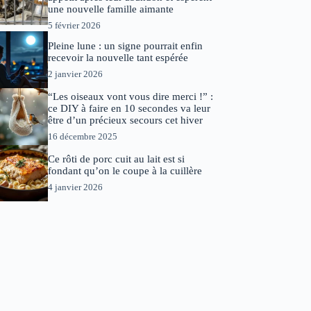
une nouvelle famille aimante
5 février 2026
Pleine lune : un signe pourrait enfin
recevoir la nouvelle tant espérée
2 janvier 2026
“Les oiseaux vont vous dire merci !” :
ce DIY à faire en 10 secondes va leur
être d’un précieux secours cet hiver
16 décembre 2025
Ce rôti de porc cuit au lait est si
fondant qu’on le coupe à la cuillère
4 janvier 2026