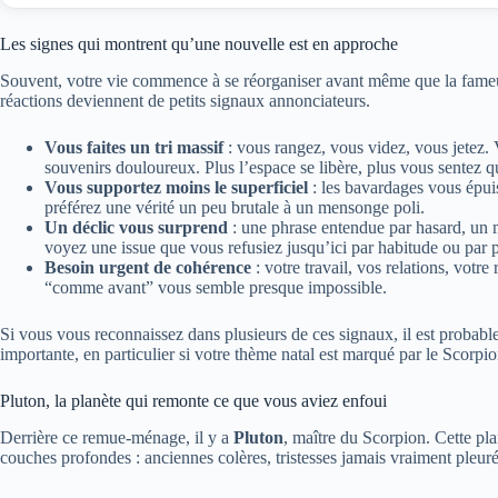
Les signes qui montrent qu’une nouvelle est en approche
Souvent, votre vie commence à se réorganiser avant même que la fameu
réactions deviennent de petits signaux annonciateurs.
Vous faites un tri massif
: vous rangez, vous videz, vous jetez. V
souvenirs douloureux. Plus l’espace se libère, plus vous sentez 
Vous supportez moins le superficiel
: les bavardages vous épui
préférez une vérité un peu brutale à un mensonge poli.
Un déclic vous surprend
: une phrase entendue par hasard, un ma
voyez une issue que vous refusiez jusqu’ici par habitude ou par p
Besoin urgent de cohérence
: votre travail, vos relations, votr
“comme avant” vous semble presque impossible.
Si vous vous reconnaissez dans plusieurs de ces signaux, il est probabl
importante, en particulier si votre thème natal est marqué par le Scorpio
Pluton, la planète qui remonte ce que vous aviez enfoui
Derrière ce remue-ménage, il y a
Pluton
, maître du Scorpion. Cette pla
couches profondes : anciennes colères, tristesses jamais vraiment pleurée