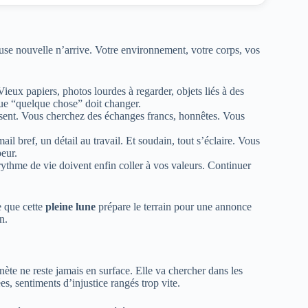
se nouvelle n’arrive. Votre environnement, votre corps, vos
ieux papiers, photos lourdes à regarder, objets liés à des
que “quelque chose” doit changer.
sent. Vous cherchez des échanges francs, honnêtes. Vous
il bref, un détail au travail. Et soudain, tout s’éclaire. Vous
eur.
e rythme de vie doivent enfin coller à vos valeurs. Continuer
e que cette
pleine lune
prépare le terrain pour une annonce
n.
nète ne reste jamais en surface. Elle va chercher dans les
s, sentiments d’injustice rangés trop vite.