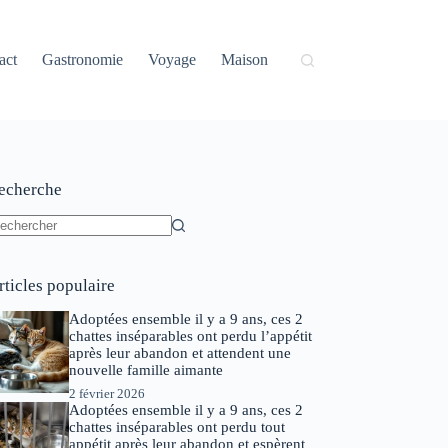
act
Gastronomie
Voyage
Maison
echerche
ucun
sultat
rticles populaire
Adoptées ensemble il y a 9 ans, ces 2
chattes inséparables ont perdu l’appétit
après leur abandon et attendent une
nouvelle famille aimante
2 février 2026
Adoptées ensemble il y a 9 ans, ces 2
chattes inséparables ont perdu tout
appétit après leur abandon et espèrent