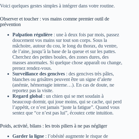
Voici quelques gestes simples à intégrer dans votre routine.
Observer et toucher : vos mains comme premier outil de
prévention
Palpation régulière
: une à deux fois par mois, passez
doucement vos mains sur tout son corps. Sous la
mâchoire, autour du cou, le long du thorax, du ventre,
de l’aine, jusqu’à la base de la queue et sur les pattes.
Cherchez des petites boules, des zones dures, des
masses anormales. Si quelque chose apparaît ou change,
prenez rendez-vous.
Surveillance des gencives
: des gencives très pâles,
blanches ou grisâtres peuvent être un signe d’alerte
(anémie, hémorragie interne…). En cas de doute, ne
reportez pas la visite.
Regard global
: un chien qui se met soudain à
beaucoup dormir, qui joue moins, qui se cache, qui perd
l’appétit, ce n’est jamais “juste la fatigue”. Quand vous
sentez que “ce n’est pas lui”, écoutez cette intuition.
Poids, activité, bilans : les trois piliers à ne pas négliger
Garder la ligne
: l’obésité augmente le risque de