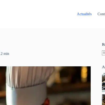
Actualités
Cont
R
12 min
A
ré
A