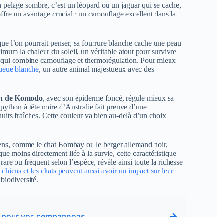
n pelage sombre, c’est un léopard ou un jaguar qui se cache,
offre un avantage crucial : un camouflage excellent dans la
que l’on pourrait penser, sa fourrure blanche cache une peau
imum la chaleur du soleil, un véritable atout pour survivre
se qui combine camouflage et thermorégulation. Pour mieux
queue blanche
, un autre animal majestueux avec des
n de Komodo
, avec son épiderme foncé, régule mieux sa
 python à tête noire d’Australie fait preuve d’une
nuits fraîches. Cette couleur va bien au-delà d’un choix
hiens, comme le chat Bombay ou le berger allemand noir,
e moins directement liée à la survie, cette caractéristique
are ou fréquent selon l’espèce, révèle ainsi toute la richesse
s chiens et les chats peuvent aussi avoir un impact sur leur
 biodiversité.
→
ne pour vos compagnons