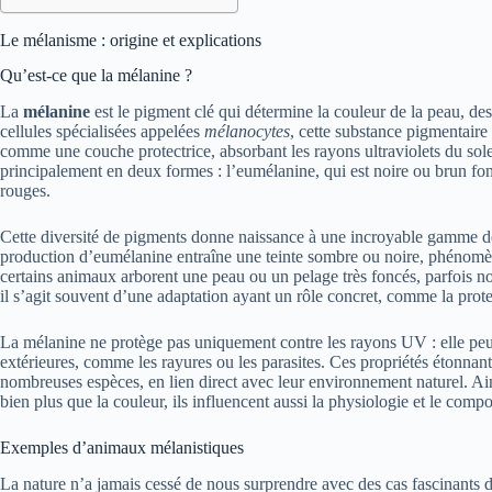
Le mélanisme : origine et explications
Qu’est-ce que la mélanine ?
La
mélanine
est le pigment clé qui détermine la couleur de la peau, d
cellules spécialisées appelées
mélanocytes
, cette substance pigmentair
comme une couche protectrice, absorbant les rayons ultraviolets du sol
principalement en deux formes : l’eumélanine, qui est noire ou brun fon
rouges.
Cette diversité de pigments donne naissance à une incroyable gamme de
production d’eumélanine entraîne une teinte sombre ou noire, phénom
certains animaux arborent une peau ou un pelage très foncés, parfois noi
il s’agit souvent d’une adaptation ayant un rôle concret, comme la prote
La mélanine ne protège pas uniquement contre les rayons UV : elle peut 
extérieures, comme les rayures ou les parasites. Ces propriétés étonnan
nombreuses espèces, en lien direct avec leur environnement naturel. Ain
bien plus que la couleur, ils influencent aussi la physiologie et le comp
Exemples d’animaux mélanistiques
La nature n’a jamais cessé de nous surprendre avec des cas fascinants 