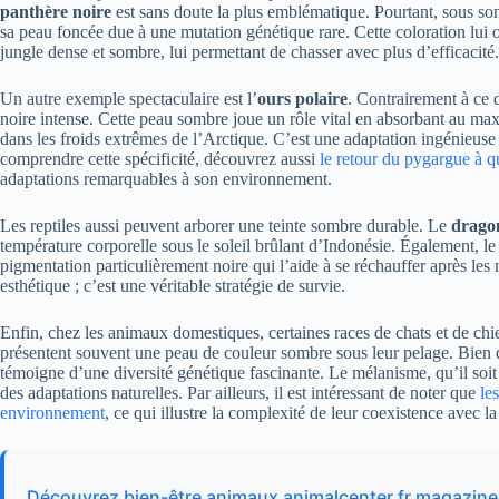
panthère noire
est sans doute la plus emblématique. Pourtant, sous so
sa peau foncée due à une mutation génétique rare. Cette coloration lui 
jungle dense et sombre, lui permettant de chasser avec plus d’efficacité.
Un autre exemple spectaculaire est l’
ours polaire
. Contrairement à ce 
noire intense. Cette peau sombre joue un rôle vital en absorbant au max
dans les froids extrêmes de l’Arctique. C’est une adaptation ingénieu
comprendre cette spécificité, découvrez aussi
le retour du pygargue à 
adaptations remarquables à son environnement.
Les reptiles aussi peuvent arborer une teinte sombre durable. Le
drago
température corporelle sous le soleil brûlant d’Indonésie. Également, le
pigmentation particulièrement noire qui l’aide à se réchauffer après les 
esthétique ; c’est une véritable stratégie de survie.
Enfin, chez les animaux domestiques, certaines races de chats et de c
présentent souvent une peau de couleur sombre sous leur pelage. Bien qu
témoigne d’une diversité génétique fascinante. Le mélanisme, qu’il soit r
des adaptations naturelles. Par ailleurs, il est intéressant de noter que
le
environnement
, ce qui illustre la complexité de leur coexistence avec la
Découvrez bien-être animaux animalcenter.fr magazi