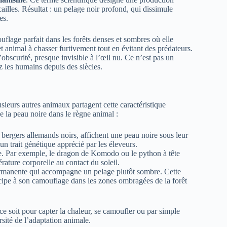
ailles. Résultat : un pelage noir profond, qui dissimule
es.
flage parfait dans les forêts denses et sombres où elle
t animal à chasser furtivement tout en évitant des prédateurs.
bscurité, presque invisible à l’œil nu. Ce n’est pas un
z les humains depuis des siècles.
usieurs autres animaux partagent cette caractéristique
 de la peau noire dans le règne animal :
bergers allemands noirs, affichent une peau noire sous leur
 un trait génétique apprécié par les éleveurs.
e. Par exemple, le dragon de Komodo ou le python à tête
rature corporelle au contact du soleil.
permanente qui accompagne un pelage plutôt sombre. Cette
rticipe à son camouflage dans les zones ombragées de la forêt
e soit pour capter la chaleur, se camoufler ou par simple
ersité de l’adaptation animale.