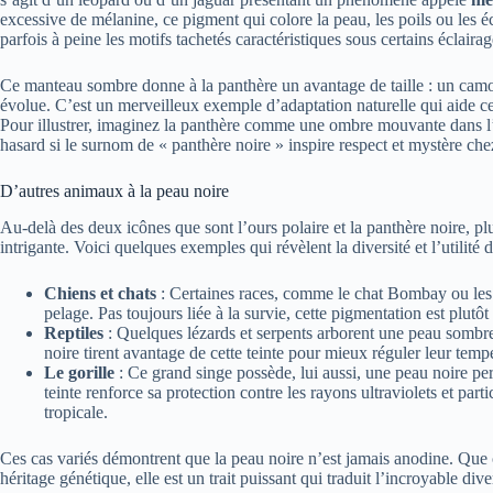
excessive de mélanine, ce pigment qui colore la peau, les poils ou les éc
parfois à peine les motifs tachetés caractéristiques sous certains éclairag
Ce manteau sombre donne à la panthère un avantage de taille : un camou
évolue. C’est un merveilleux exemple d’adaptation naturelle qui aide ce
Pour illustrer, imaginez la panthère comme une ombre mouvante dans l’o
hasard si le surnom de « panthère noire » inspire respect et mystère che
D’autres animaux à la peau noire
Au-delà des deux icônes que sont l’ours polaire et la panthère noire, pl
intrigante. Voici quelques exemples qui révèlent la diversité et l’utilité
Chiens et chats
: Certaines races, comme le chat Bombay ou les 
pelage. Pas toujours liée à la survie, cette pigmentation est plutôt
Reptiles
: Quelques lézards et serpents arborent une peau sombr
noire tirent avantage de cette teinte pour mieux réguler leur tempé
Le gorille
: Ce grand singe possède, lui aussi, une peau noire 
teinte renforce sa protection contre les rayons ultraviolets et pa
tropicale.
Ces cas variés démontrent que la peau noire n’est jamais anodine. Que c
héritage génétique, elle est un trait puissant qui traduit l’incroyable div