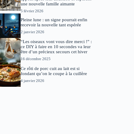
une nouvelle famille aimante
5 février 2026
Pleine lune : un signe pourrait enfin
recevoir la nouvelle tant espérée
2 janvier 2026
“Les oiseaux vont vous dire merci !” :
ce DIY à faire en 10 secondes va leur
être d’un précieux secours cet hiver
16 décembre 2025
Ce rôti de porc cuit au lait est si
fondant qu’on le coupe à la cuillère
4 janvier 2026