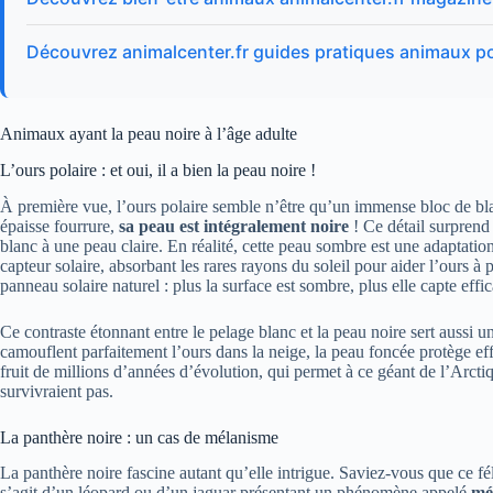
Découvrez animalcenter.fr guides pratiques animaux p
Animaux ayant la peau noire à l’âge adulte
L’ours polaire : et oui, il a bien la peau noire !
À première vue, l’ours polaire semble n’être qu’un immense bloc de bl
épaisse fourrure,
sa peau est intégralement noire
! Ce détail surprend
blanc à une peau claire. En réalité, cette peau sombre est une adaptatio
capteur solaire, absorbant les rares rayons du soleil pour aider l’ours 
panneau solaire naturel : plus la surface est sombre, plus elle capte eff
Ce contraste étonnant entre le pelage blanc et la peau noire sert aussi un
camouflent parfaitement l’ours dans la neige, la peau foncée protège eff
fruit de millions d’années d’évolution, qui permet à ce géant de l’Arct
survivraient pas.
La panthère noire : un cas de mélanisme
La panthère noire fascine autant qu’elle intrigue. Saviez-vous que ce fél
s’agit d’un léopard ou d’un jaguar présentant un phénomène appelé
mé