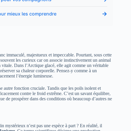
→
our mieux les comprendre
anc immaculé, majestueux et impeccable. Pourtant, sous cette
 souvent les curieux car on associe instinctivement un animal
n vitale. Dans l’Arctique glacé, elle agit comme un véritable
à préserver sa chaleur corporelle. Pensez-y comme à un
icacement l’énergie lumineuse.
e autre fonction cruciale. Tandis que les poils isolent et
icacement contre le froid extrême. C’est un savant équilibre,
ique de prospérer dans des conditions où beaucoup d’autres ne
in mystérieux n’est pas une espèce à part ? En réalité, il
lanisme
. Ce terme scientifique désigne une production