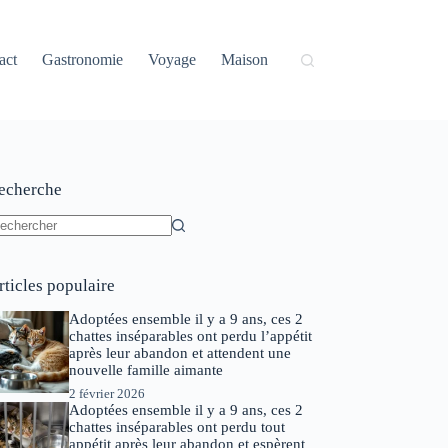
act
Gastronomie
Voyage
Maison
echerche
ucun
sultat
rticles populaire
Adoptées ensemble il y a 9 ans, ces 2
chattes inséparables ont perdu l’appétit
après leur abandon et attendent une
nouvelle famille aimante
2 février 2026
Adoptées ensemble il y a 9 ans, ces 2
chattes inséparables ont perdu tout
appétit après leur abandon et espèrent