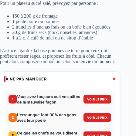
Pour un plateau sucré-salé, prévoyez par personne :
150 à 200 g de fromage
1 petite poire ou pomme
2 tranches d’ananas frais ou en boîte bien égouttées
20 g de fruits secs (noix, noisettes, amandes)
1 à 2 c. à café de miel ou de sirop d’érable
L’astuce : gardez la base pommes de terre pour ceux qui
préfèrent rester sages, et proposez les fruits à côté. Chacun
peut alors composer son poêlon selon son envie du moment.
À NE PAS MANQUER
Vous avez toujours cuit vos pâtes
1
VOIR LE PRIX
de la mauvaise façon
L'erreur que font 90% des gens
2
VOIR LE PRIX
avec leur poêle
Ce que les chefs ne vous disent
3
VOIR LE PRIX