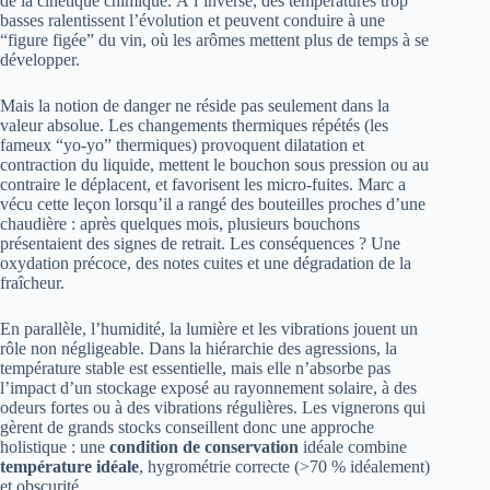
de la cinétique chimique. À l’inverse, des températures trop
basses ralentissent l’évolution et peuvent conduire à une
“figure figée” du vin, où les arômes mettent plus de temps à se
développer.
Mais la notion de danger ne réside pas seulement dans la
valeur absolue. Les changements thermiques répétés (les
fameux “yo-yo” thermiques) provoquent dilatation et
contraction du liquide, mettent le bouchon sous pression ou au
contraire le déplacent, et favorisent les micro-fuites. Marc a
vécu cette leçon lorsqu’il a rangé des bouteilles proches d’une
chaudière : après quelques mois, plusieurs bouchons
présentaient des signes de retrait. Les conséquences ? Une
oxydation précoce, des notes cuites et une dégradation de la
fraîcheur.
En parallèle, l’humidité, la lumière et les vibrations jouent un
rôle non négligeable. Dans la hiérarchie des agressions, la
température stable est essentielle, mais elle n’absorbe pas
l’impact d’un stockage exposé au rayonnement solaire, à des
odeurs fortes ou à des vibrations régulières. Les vignerons qui
gèrent de grands stocks conseillent donc une approche
holistique : une
condition de conservation
idéale combine
température idéale
, hygrométrie correcte (>70 % idéalement)
et obscurité.