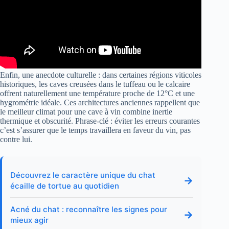
Enfin, une anecdote culturelle : dans certaines régions viticoles
historiques, les caves creusées dans le tuffeau ou le calcaire
offrent naturellement une température proche de 12°C et une
hygrométrie idéale. Ces architectures anciennes rappellent que
le meilleur climat pour une cave à vin combine inertie
thermique et obscurité. Phrase-clé : éviter les erreurs courantes
c’est s’assurer que le temps travaillera en faveur du vin, pas
contre lui.
Découvrez le caractère unique du chat
→
écaille de tortue au quotidien
Acné du chat : reconnaître les signes pour
→
mieux agir