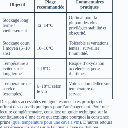
Plage
Commentaires
Objectif
recommandée
pratiques
Optimal pour la
Stockage long
plupart des vins ;
terme /
12–14°C
privilégier stabilité et
vieillissement
obscurité.
Stockage court
Tolérable si variations
à moyen (5–10
10–16°C
lentes ; surveiller
ans)
l’humidité.
Température à
Risque d’oxydation
éviter sur le
≥ 18°C
accélérée et perte
long terme
d’arômes.
Température de
Voir section dédiée sur
6–18°C selon
service
température de
le vin
(exemples)
service.
Des guides accessibles en ligne résument ces principes et
offrent des conseils pratiques pour l’aménagement. Pour une
lecture complémentaire, consultez un guide technique sur la
configuration d’une cave qui explique pourquoi la constance
prime (
quel temperature pour une cave a vin
). D’autres retours
d’expérience insistent sur le fait que la cave ne doit pas