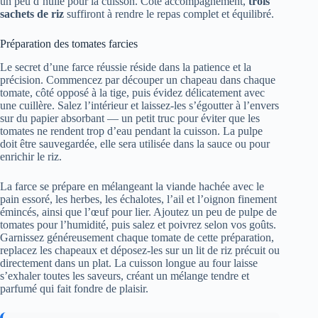
un peu d’huile pour la cuisson. Côté accompagnement,
trois
sachets de riz
suffiront à rendre le repas complet et équilibré.
Préparation des tomates farcies
Le secret d’une farce réussie réside dans la patience et la
précision. Commencez par découper un chapeau dans chaque
tomate, côté opposé à la tige, puis évidez délicatement avec
une cuillère. Salez l’intérieur et laissez-les s’égoutter à l’envers
sur du papier absorbant — un petit truc pour éviter que les
tomates ne rendent trop d’eau pendant la cuisson. La pulpe
doit être sauvegardée, elle sera utilisée dans la sauce ou pour
enrichir le riz.
La farce se prépare en mélangeant la viande hachée avec le
pain essoré, les herbes, les échalotes, l’ail et l’oignon finement
émincés, ainsi que l’œuf pour lier. Ajoutez un peu de pulpe de
tomates pour l’humidité, puis salez et poivrez selon vos goûts.
Garnissez généreusement chaque tomate de cette préparation,
replacez les chapeaux et déposez-les sur un lit de riz précuit ou
directement dans un plat. La cuisson longue au four laisse
s’exhaler toutes les saveurs, créant un mélange tendre et
parfumé qui fait fondre de plaisir.