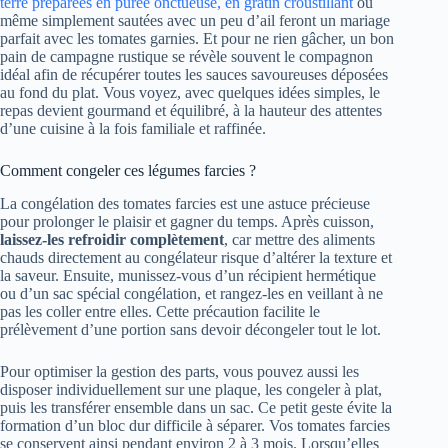
terre préparées en purée onctueuse, en gratin croustillant
ou
même simplement sautées avec un peu d’ail feront un mariage
parfait avec les tomates garnies. Et pour ne rien gâcher, un bon
pain de campagne rustique se révèle souvent le compagnon
idéal afin de récupérer toutes les sauces savoureuses déposées
au fond du plat. Vous voyez, avec quelques idées simples, le
repas devient gourmand et équilibré, à la hauteur des attentes
d’une cuisine à la fois familiale et raffinée.
Comment congeler ces légumes farcies ?
La congélation des tomates farcies est une astuce précieuse
pour prolonger le plaisir et gagner du temps. Après cuisson,
laissez-les refroidir complètement
, car mettre des aliments
chauds directement au congélateur risque d’altérer la texture et
la saveur. Ensuite, munissez-vous d’un récipient hermétique
ou d’un sac spécial congélation, et rangez-les en veillant à ne
pas les coller entre elles. Cette précaution facilite le
prélèvement d’une portion sans devoir décongeler tout le lot.
Pour optimiser la gestion des parts, vous pouvez aussi les
disposer individuellement sur une plaque, les congeler à plat,
puis les transférer ensemble dans un sac. Ce petit geste évite la
formation d’un bloc dur difficile à séparer. Vos tomates farcies
se conservent ainsi pendant environ 2 à 3 mois. Lorsqu’elles