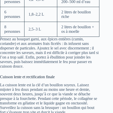
personnes
200–500 ml d’eau
6
2 litres de bouillon
1,8–2,2 L
personnes
riche
8
2 litres de bouillon +
2,5–3 L
personnes
os à moelle
Pensez au bouquet garni, aux épices entières (cumin,
coriandre) et aux aromates frais ficelés : ils infusent sans
disperser de particules. Ajoutez le sel avec discernement ; il
concentre les saveurs, mais il est difficile à corriger plus tard si
l’on a trop salé. Enfin, portez à ébullition pour joindre les
saveurs, puis baissez immédiatement le feu pour passer en
cuisson douce.
Cuisson lente et rectification finale
La cuisson lente est la clé d’un bouillon soyeux. Laissez
mijoter à feu doux pendant au moins une heure et demie,
souvent deux heures, jusqu’à ce que la viande se détache
presque à la fourchette. Pendant cette période, le collagène se
transforme en gélatine et le liquide gagne en onctuosité.
Surveillez la cuisson sans la brusquer : un bouillon qui bout
fort s’évapore trop vite et durcit la viande.