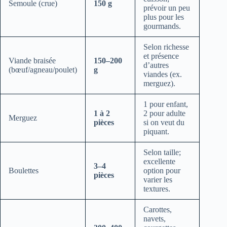
Semoule (crue)
150 g
prévoir un peu
plus pour les
gourmands.
Selon richesse
et présence
Viande braisée
150–200
d’autres
(bœuf/agneau/poulet)
g
viandes (ex.
merguez).
1 pour enfant,
1 à 2
2 pour adulte
Merguez
pièces
si on veut du
piquant.
Selon taille;
excellente
3–4
Boulettes
option pour
pièces
varier les
textures.
Carottes,
navets,