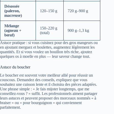
Désossée
(paleron,
120–150 g
720 g–900 g
macreuse)
Mélange
150–220 g
(agneau +
900 g–1,3 kg
(total)
bœuf)
Astuce pratique : si vous cuisinez pour des gros mangeurs ou
en ajoutant merguez et boulettes, augmentez légèrement les
quantités. Et si vous voulez un bouillon très riche, ajoutez
quelques os à moelle en plus — leur saveur change tout.
Astuce du boucher
Le boucher est souvent votre meilleur allié pour réussir un
couscous. Demandez des conseils, expliquez que vous
souhaitez une cuisson lente et il choisira des pièces adaptées.
Une phrase simple : « Je fais mijoter longtemps, que me
conseillez-vous ? » suffit. Les professionnels aiment partager
leurs astuces et peuvent proposer des morceaux nommés « à
braiser » ou « pour bourguignon » qui conviennent
parfaitement.