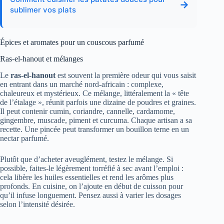
→
sublimer vos plats
Épices et aromates pour un couscous parfumé
Ras-el-hanout et mélanges
Le
ras-el-hanout
est souvent la première odeur qui vous saisit
en entrant dans un marché nord-africain : complexe,
chaleureux et mystérieux. Ce mélange, littéralement la « tête
de l’étalage », réunit parfois une dizaine de poudres et graines.
Il peut contenir cumin, coriandre, cannelle, cardamome,
gingembre, muscade, piment et curcuma. Chaque artisan a sa
recette. Une pincée peut transformer un bouillon terne en un
nectar parfumé.
Plutôt que d’acheter aveuglément, testez le mélange. Si
possible, faites-le légèrement torréfié à sec avant l’emploi :
cela libère les huiles essentielles et rend les arômes plus
profonds. En cuisine, on l’ajoute en début de cuisson pour
qu’il infuse longuement. Pensez aussi à varier les dosages
selon l’intensité désirée.