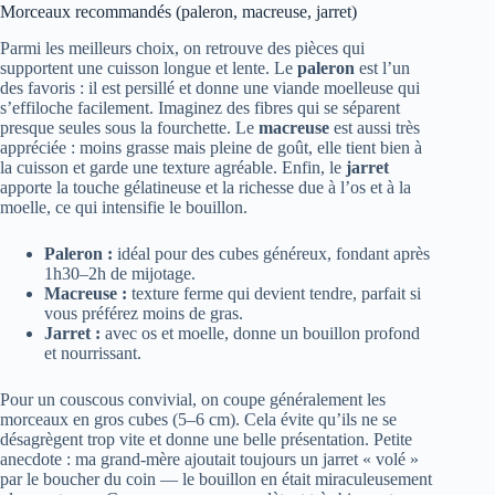
Morceaux recommandés (paleron, macreuse, jarret)
Parmi les meilleurs choix, on retrouve des pièces qui
supportent une cuisson longue et lente. Le
paleron
est l’un
des favoris : il est persillé et donne une viande moelleuse qui
s’effiloche facilement. Imaginez des fibres qui se séparent
presque seules sous la fourchette. Le
macreuse
est aussi très
appréciée : moins grasse mais pleine de goût, elle tient bien à
la cuisson et garde une texture agréable. Enfin, le
jarret
apporte la touche gélatineuse et la richesse due à l’os et à la
moelle, ce qui intensifie le bouillon.
Paleron :
idéal pour des cubes généreux, fondant après
1h30–2h de mijotage.
Macreuse :
texture ferme qui devient tendre, parfait si
vous préférez moins de gras.
Jarret :
avec os et moelle, donne un bouillon profond
et nourrissant.
Pour un couscous convivial, on coupe généralement les
morceaux en gros cubes (5–6 cm). Cela évite qu’ils ne se
désagrègent trop vite et donne une belle présentation. Petite
anecdote : ma grand-mère ajoutait toujours un jarret « volé »
par le boucher du coin — le bouillon en était miraculeusement