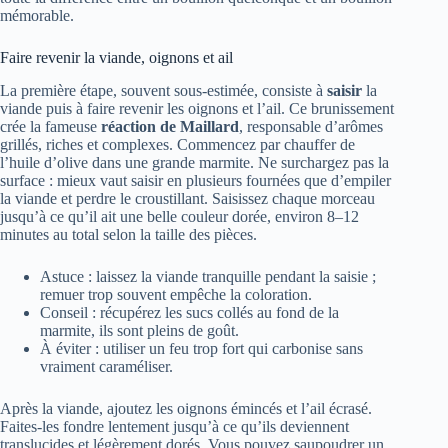
mémorable.
Faire revenir la viande, oignons et ail
La première étape, souvent sous-estimée, consiste à
saisir
la
viande puis à faire revenir les oignons et l’ail. Ce brunissement
crée la fameuse
réaction de Maillard
, responsable d’arômes
grillés, riches et complexes. Commencez par chauffer de
l’huile d’olive dans une grande marmite. Ne surchargez pas la
surface : mieux vaut saisir en plusieurs fournées que d’empiler
la viande et perdre le croustillant. Saisissez chaque morceau
jusqu’à ce qu’il ait une belle couleur dorée, environ 8–12
minutes au total selon la taille des pièces.
Astuce : laissez la viande tranquille pendant la saisie ;
remuer trop souvent empêche la coloration.
Conseil : récupérez les sucs collés au fond de la
marmite, ils sont pleins de goût.
À éviter : utiliser un feu trop fort qui carbonise sans
vraiment caraméliser.
Après la viande, ajoutez les oignons émincés et l’ail écrasé.
Faites-les fondre lentement jusqu’à ce qu’ils deviennent
translucides et légèrement dorés. Vous pouvez saupoudrer un