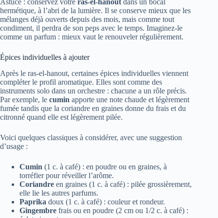
Astuce : conservez votre
ras-el-hanout
dans un bocal
hermétique, à l’abri de la lumière. Il se conserve mieux que les
mélanges déjà ouverts depuis des mois, mais comme tout
condiment, il perdra de son peps avec le temps. Imaginez-le
comme un parfum : mieux vaut le renouveler régulièrement.
Épices individuelles à ajouter
Après le ras-el-hanout, certaines épices individuelles viennent
compléter le profil aromatique. Elles sont comme des
instruments solo dans un orchestre : chacune a un rôle précis.
Par exemple, le
cumin
apporte une note chaude et légèrement
fumée tandis que la coriandre en graines donne du frais et du
citronné quand elle est légèrement pilée.
Voici quelques classiques à considérer, avec une suggestion
d’usage :
Cumin
(1 c. à café) : en poudre ou en graines, à
torréfier pour réveiller l’arôme.
Coriandre
en graines (1 c. à café) : pilée grossièrement,
elle lie les autres parfums.
Paprika
doux (1 c. à café) : couleur et rondeur.
Gingembre
frais ou en poudre (2 cm ou 1/2 c. à café) :