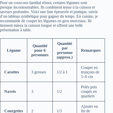
Pour un couscous familial réussi, certains légumes sont
presque incontournables. Ils combinent tenue à la cuisson et
saveurs profondes. Voici une liste éprouvée et pratique, suivie
d’un tableau synthétique pour gagner du temps. En cuisine, je
recommande de couper les légumes en gros morceaux. Ils
tiennent mieux la cuisson longue et offrent une belle
présentation à table.
Quantité
Quantité
par
Légume
pour 6
Remarques
personne
personnes
(approx.)
Couper en
Carottes
3 grosses
1/2 à 1
tronçons de
5–6 cm
Pelés puis
Navets
3
1/2
coupés en
quartiers
Ajouter en
Courgettes
2
1/3
fin de