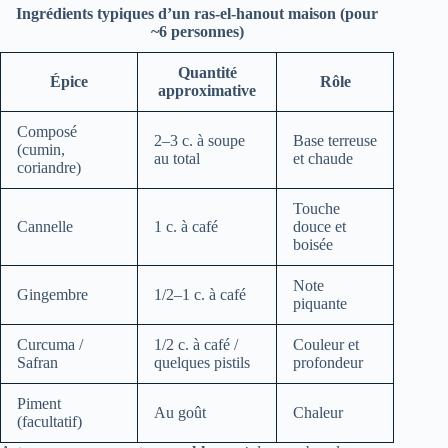
Ingrédients typiques d’un ras-el-hanout maison (pour
~6 personnes)
Quantité
Épice
Rôle
approximative
Composé
2–3 c. à soupe
Base terreuse
(cumin,
au total
et chaude
coriandre)
Touche
Cannelle
1 c. à café
douce et
boisée
Note
Gingembre
1/2–1 c. à café
piquante
Curcuma /
1/2 c. à café /
Couleur et
Safran
quelques pistils
profondeur
Piment
Au goût
Chaleur
(facultatif)