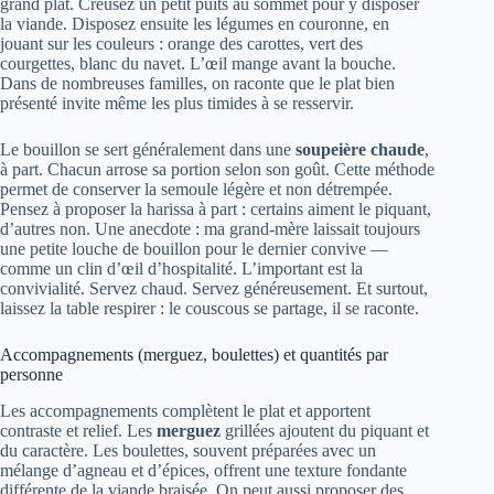
grand plat. Creusez un petit puits au sommet pour y disposer
la viande. Disposez ensuite les légumes en couronne, en
jouant sur les couleurs : orange des carottes, vert des
courgettes, blanc du navet. L’œil mange avant la bouche.
Dans de nombreuses familles, on raconte que le plat bien
présenté invite même les plus timides à se resservir.
Le bouillon se sert généralement dans une
soupeière chaude
,
à part. Chacun arrose sa portion selon son goût. Cette méthode
permet de conserver la semoule légère et non détrempée.
Pensez à proposer la harissa à part : certains aiment le piquant,
d’autres non. Une anecdote : ma grand‑mère laissait toujours
une petite louche de bouillon pour le dernier convive —
comme un clin d’œil d’hospitalité. L’important est la
convivialité. Servez chaud. Servez généreusement. Et surtout,
laissez la table respirer : le couscous se partage, il se raconte.
Accompagnements (merguez, boulettes) et quantités par
personne
Les accompagnements complètent le plat et apportent
contraste et relief. Les
merguez
grillées ajoutent du piquant et
du caractère. Les boulettes, souvent préparées avec un
mélange d’agneau et d’épices, offrent une texture fondante
différente de la viande braisée. On peut aussi proposer des