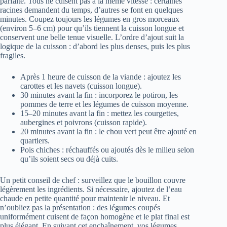
parfaite. Tous ne cuisent pas à la même vitesse : certaines
racines demandent du temps, d’autres se font en quelques
minutes. Coupez toujours les légumes en gros morceaux
(environ 5–6 cm) pour qu’ils tiennent la cuisson longue et
conservent une belle tenue visuelle. L’ordre d’ajout suit la
logique de la cuisson : d’abord les plus denses, puis les plus
fragiles.
Après 1 heure de cuisson de la viande : ajoutez les
carottes et les navets (cuisson longue).
30 minutes avant la fin : incorporez le potiron, les
pommes de terre et les légumes de cuisson moyenne.
15–20 minutes avant la fin : mettez les courgettes,
aubergines et poivrons (cuisson rapide).
20 minutes avant la fin : le chou vert peut être ajouté en
quartiers.
Pois chiches : réchauffés ou ajoutés dès le milieu selon
qu’ils soient secs ou déjà cuits.
Un petit conseil de chef : surveillez que le bouillon couvre
légèrement les ingrédients. Si nécessaire, ajoutez de l’eau
chaude en petite quantité pour maintenir le niveau. Et
n’oubliez pas la présentation : des légumes coupés
uniformément cuisent de façon homogène et le plat final est
plus élégant. En suivant cet enchaînement, vos légumes