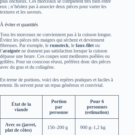
plus onctueux. Ces morceaux se complètent très bien entre
eux ; n’hésitez pas à associer deux pièces pour varier les
textures et les saveurs.
À éviter et quantités
Tous les morceaux ne conviennent pas à la cuisson longue.
Évitez les pièces très maigres qui sèchent et deviennent
fibreuses. Par exemple, le
rumsteck
, le
faux-filet
ou
l’
araignée
ne donnent pas satisfaction lorsque la cuisson
dépasse une heure. Ces coupes sont meilleures poêlées ou
grillées. Pour un couscous réussi, préférez donc des pièces
avec du gras et du collagène.
En terme de portions, voici des repères pratiques et faciles à
retenir. Ils servent pour un repas généreux et convivial.
Portion
Pour 6
État de la
par
personnes
viande
personne
(estimation)
Avec os (jarret,
150–200 g
900 g–1,2 kg
plat de côtes)