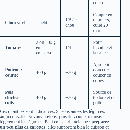
cuisson
Couper en
1/6 de
quartiers,
Chou vert
1 petit
chou
cuire 20
min
2 ou 400 g
Pour
Tomates
en
1/3
l’acidité et
conserve
la sauce
Ajoutent
Potiron /
douceur;
400 g
~70 g
courge
couper en
cubes
Pois
Source de
chiches
400 g
~70 g
texture et de
cuits
goût
Ces quantités sont indicatives. Si vous aimez les légumes,
augmentez-les. Si vous préférez plus de viande, réduisez
légèrement les légumes. Petit conseil d’ancienne :
préparez
un peu plus de carottes
, elles supportent bien la cuisson et