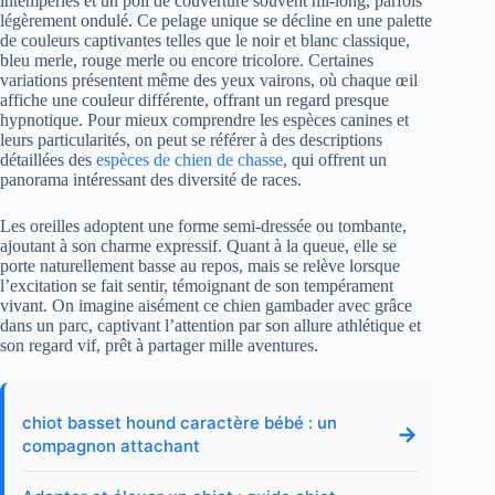
intempéries et un poil de couverture souvent mi-long, parfois
légèrement ondulé. Ce pelage unique se décline en une palette
de couleurs captivantes telles que le noir et blanc classique,
bleu merle, rouge merle ou encore tricolore. Certaines
variations présentent même des yeux vairons, où chaque œil
affiche une couleur différente, offrant un regard presque
hypnotique. Pour mieux comprendre les espèces canines et
leurs particularités, on peut se référer à des descriptions
détaillées des
espèces de chien de chasse
, qui offrent un
panorama intéressant des diversité de races.
Les oreilles adoptent une forme semi-dressée ou tombante,
ajoutant à son charme expressif. Quant à la queue, elle se
porte naturellement basse au repos, mais se relève lorsque
l’excitation se fait sentir, témoignant de son tempérament
vivant. On imagine aisément ce chien gambader avec grâce
dans un parc, captivant l’attention par son allure athlétique et
son regard vif, prêt à partager mille aventures.
chiot basset hound caractère bébé : un
→
compagnon attachant