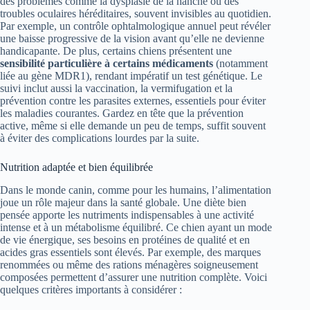
des problèmes comme la dysplasie de la hanche ou des
troubles oculaires héréditaires, souvent invisibles au quotidien.
Par exemple, un contrôle ophtalmologique annuel peut révéler
une baisse progressive de la vision avant qu’elle ne devienne
handicapante. De plus, certains chiens présentent une
sensibilité particulière à certains médicaments
(notamment
liée au gène MDR1), rendant impératif un test génétique. Le
suivi inclut aussi la vaccination, la vermifugation et la
prévention contre les parasites externes, essentiels pour éviter
les maladies courantes. Gardez en tête que la prévention
active, même si elle demande un peu de temps, suffit souvent
à éviter des complications lourdes par la suite.
Nutrition adaptée et bien équilibrée
Dans le monde canin, comme pour les humains, l’alimentation
joue un rôle majeur dans la santé globale. Une diète bien
pensée apporte les nutriments indispensables à une activité
intense et à un métabolisme équilibré. Ce chien ayant un mode
de vie énergique, ses besoins en protéines de qualité et en
acides gras essentiels sont élevés. Par exemple, des marques
renommées ou même des rations ménagères soigneusement
composées permettent d’assurer une nutrition complète. Voici
quelques critères importants à considérer :