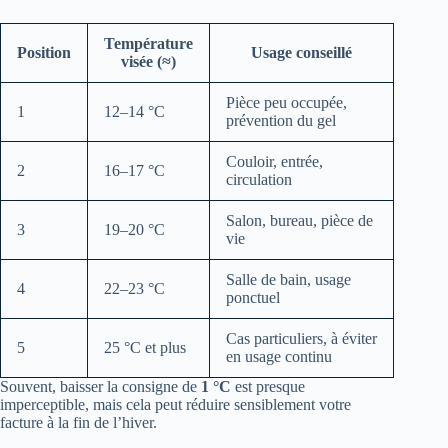
Température
Position
Usage conseillé
visée (≈)
Pièce peu occupée,
1
12–14 °C
prévention du gel
Couloir, entrée,
2
16–17 °C
circulation
Salon, bureau, pièce de
3
19–20 °C
vie
Salle de bain, usage
4
22–23 °C
ponctuel
Cas particuliers, à éviter
5
25 °C et plus
en usage continu
Souvent, baisser la consigne de
1 °C
est presque
imperceptible, mais cela peut réduire sensiblement votre
facture à la fin de l’hiver.