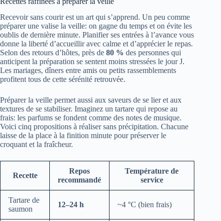
Recettes raffinées à préparer la veille
Recevoir sans courir est un art qui s’apprend. Un peu comme
préparer une valise la veille: on gagne du temps et on évite les
oublis de dernière minute. Planifier ses entrées à l’avance vous
donne la liberté d’accueillir avec calme et d’apprécier le repas.
Selon des retours d’hôtes, près de
80 %
des personnes qui
anticipent la préparation se sentent moins stressées le jour J.
Les mariages, dîners entre amis ou petits rassemblements
profitent tous de cette sérénité retrouvée.
Préparer la veille permet aussi aux saveurs de se lier et aux
textures de se stabiliser. Imaginez un tartare qui repose au
frais: les parfums se fondent comme des notes de musique.
Voici cinq propositions à réaliser sans précipitation. Chacune
laisse de la place à la finition minute pour préserver le
croquant et la fraîcheur.
Repos
Température de
Recette
recommandé
service
Tartare de
12–24 h
~4 °C (bien frais)
saumon