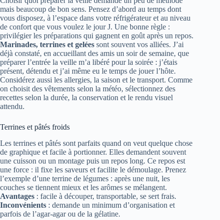
Choisir quoi préparer la veille demande un peu de méthode
mais beaucoup de bon sens. Pensez d’abord au temps dont
vous disposez, à l’espace dans votre réfrigérateur et au niveau
de confort que vous voulez le jour J. Une bonne règle :
privilégier les préparations qui gagnent en goût après un repos.
Marinades, terrines et gelées
sont souvent vos alliées. J’ai
déjà constaté, en accueillant des amis un soir de semaine, que
préparer l’entrée la veille m’a libéré pour la soirée : j’étais
présent, détendu et j’ai même eu le temps de jouer l’hôte.
Considérez aussi les allergies, la saison et le transport. Comme
on choisit des vêtements selon la météo, sélectionnez des
recettes selon la durée, la conservation et le rendu visuel
attendu.
Terrines et pâtés froids
Les terrines et pâtés sont parfaits quand on veut quelque chose
de graphique et facile à portionner. Elles demandent souvent
une cuisson ou un montage puis un repos long. Ce repos est
une force : il fixe les saveurs et facilite le démoulage. Prenez
l’exemple d’une terrine de légumes : après une nuit, les
couches se tiennent mieux et les arômes se mélangent.
Avantages
: facile à découper, transportable, se sert frais.
Inconvénients
: demande un minimum d’organisation et
parfois de l’agar-agar ou de la gélatine.