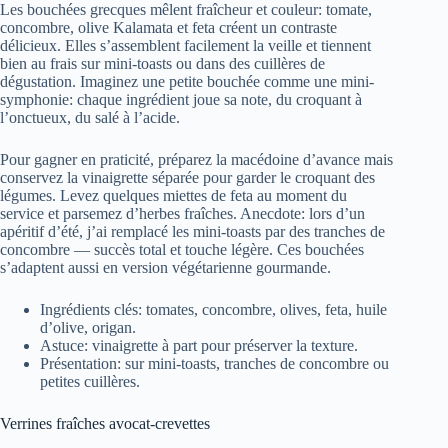
Les bouchées grecques mêlent fraîcheur et couleur: tomate,
concombre, olive Kalamata et feta créent un contraste
délicieux. Elles s’assemblent facilement la veille et tiennent
bien au frais sur mini-toasts ou dans des cuillères de
dégustation. Imaginez une petite bouchée comme une mini-
symphonie: chaque ingrédient joue sa note, du croquant à
l’onctueux, du salé à l’acide.
Pour gagner en praticité, préparez la macédoine d’avance mais
conservez la vinaigrette séparée pour garder le croquant des
légumes. Levez quelques miettes de feta au moment du
service et parsemez d’herbes fraîches. Anecdote: lors d’un
apéritif d’été, j’ai remplacé les mini-toasts par des tranches de
concombre — succès total et touche légère. Ces bouchées
s’adaptent aussi en version végétarienne gourmande.
Ingrédients clés: tomates, concombre, olives, feta, huile
d’olive, origan.
Astuce: vinaigrette à part pour préserver la texture.
Présentation: sur mini-toasts, tranches de concombre ou
petites cuillères.
Verrines fraîches avocat-crevettes