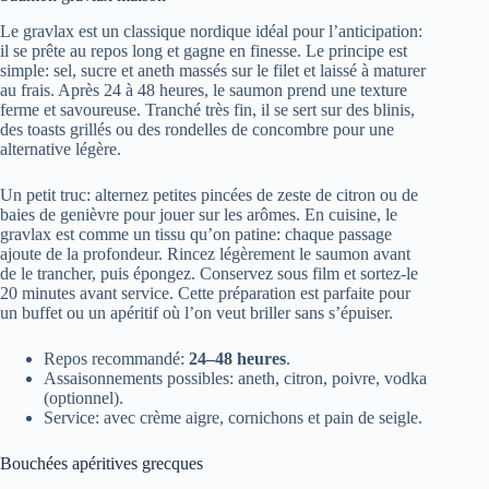
Le gravlax est un classique nordique idéal pour l’anticipation:
il se prête au repos long et gagne en finesse. Le principe est
simple: sel, sucre et aneth massés sur le filet et laissé à maturer
au frais. Après 24 à 48 heures, le saumon prend une texture
ferme et savoureuse. Tranché très fin, il se sert sur des blinis,
des toasts grillés ou des rondelles de concombre pour une
alternative légère.
Un petit truc: alternez petites pincées de zeste de citron ou de
baies de genièvre pour jouer sur les arômes. En cuisine, le
gravlax est comme un tissu qu’on patine: chaque passage
ajoute de la profondeur. Rincez légèrement le saumon avant
de le trancher, puis épongez. Conservez sous film et sortez-le
20 minutes avant service. Cette préparation est parfaite pour
un buffet ou un apéritif où l’on veut briller sans s’épuiser.
Repos recommandé:
24–48 heures
.
Assaisonnements possibles: aneth, citron, poivre, vodka
(optionnel).
Service: avec crème aigre, cornichons et pain de seigle.
Bouchées apéritives grecques