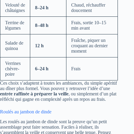
Velouté de
Chaud, réchauffer
8–24 h
châtaignes
doucement
Terrine de
Frais, sortie 10–15
8–48 h
légumes
min avant
Fraîche, piquer un
Salade de
12 h
croquant au dernier
quinoa
moment
Verrines
chèvre-
6–24 h
Frais
poire
Ces choix s’adaptent à toutes les ambiances, du simple apéritif
au dîner plus formel. Vous pouvez y retrouver l’idée d’une
entrée raffinée à préparer la veille
, ou simplement d’un plat
réfléchi qui gagne en complexité après un repos au frais.
Roulés au jambon de dinde
Les roulés au jambon de dinde sont la preuve qu’un petit
assemblage peut faire sensation. Faciles à réaliser, ils
s’assemblent la veille et conservent une belle tenue. Pensez