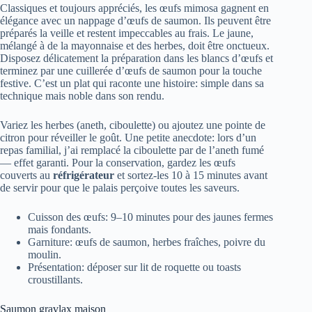
Classiques et toujours appréciés, les œufs mimosa gagnent en
élégance avec un nappage d’œufs de saumon. Ils peuvent être
préparés la veille et restent impeccables au frais. Le jaune,
mélangé à de la mayonnaise et des herbes, doit être onctueux.
Disposez délicatement la préparation dans les blancs d’œufs et
terminez par une cuillerée d’œufs de saumon pour la touche
festive. C’est un plat qui raconte une histoire: simple dans sa
technique mais noble dans son rendu.
Variez les herbes (aneth, ciboulette) ou ajoutez une pointe de
citron pour réveiller le goût. Une petite anecdote: lors d’un
repas familial, j’ai remplacé la ciboulette par de l’aneth fumé
— effet garanti. Pour la conservation, gardez les œufs
couverts au
réfrigérateur
et sortez-les 10 à 15 minutes avant
de servir pour que le palais perçoive toutes les saveurs.
Cuisson des œufs: 9–10 minutes pour des jaunes fermes
mais fondants.
Garniture: œufs de saumon, herbes fraîches, poivre du
moulin.
Présentation: déposer sur lit de roquette ou toasts
croustillants.
Saumon gravlax maison