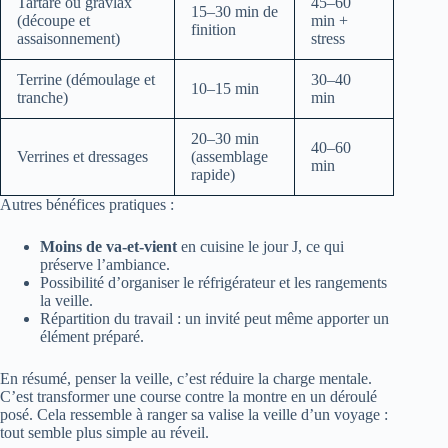
Tartare ou gravlax
45–60
15–30 min de
(découpe et
min +
finition
assaisonnement)
stress
Terrine (démoulage et
30–40
10–15 min
tranche)
min
20–30 min
40–60
Verrines et dressages
(assemblage
min
rapide)
Autres bénéfices pratiques :
Moins de va-et-vient
en cuisine le jour J, ce qui
préserve l’ambiance.
Possibilité d’organiser le réfrigérateur et les rangements
la veille.
Répartition du travail : un invité peut même apporter un
élément préparé.
En résumé, penser la veille, c’est réduire la charge mentale.
C’est transformer une course contre la montre en un déroulé
posé. Cela ressemble à ranger sa valise la veille d’un voyage :
tout semble plus simple au réveil.