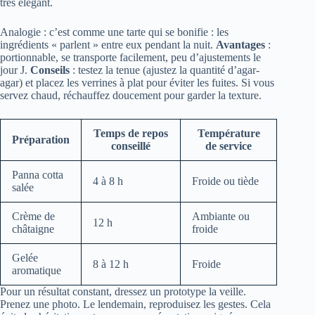
très élégant.
Analogie : c’est comme une tarte qui se bonifie : les
ingrédients « parlent » entre eux pendant la nuit.
Avantages
:
portionnable, se transporte facilement, peu d’ajustements le
jour J.
Conseils
: testez la tenue (ajustez la quantité d’agar-
agar) et placez les verrines à plat pour éviter les fuites. Si vous
servez chaud, réchauffez doucement pour garder la texture.
Temps de repos
Température
Préparation
conseillé
de service
Panna cotta
4 à 8 h
Froide ou tiède
salée
Crème de
Ambiante ou
12 h
châtaigne
froide
Gelée
8 à 12 h
Froide
aromatique
Pour un résultat constant, dressez un prototype la veille.
Prenez une photo. Le lendemain, reproduisez les gestes. Cela