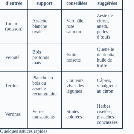
d’entrée
support
conseillées
suggérées
Zeste de
Assiette
Vert pâle,
citron,
Tartare
blanche
rose
aneth,
(poisson)
ovale
saumon
perles
d’œufs
Quenelle
Bols
Ivoire,
de ricotta,
Velouté
profonds
noisette
huile de
mats
truffe
Planche en
Couleurs
Câpres,
bois ou
Terrine
vives des
vinaigrette
assiette
légumes
au citron
rectangulaire
Herbes
Verres
Strates
ciselées,
Verrines
transparents
colorées
pistaches
concassées
Quelques astuces rapides :