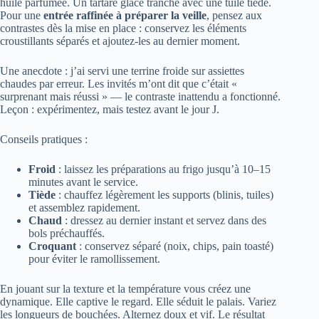
huile parfumée. Un tartare glacé tranche avec une tuile tiède.
Pour une
entrée raffinée à préparer la veille
, pensez aux
contrastes dès la mise en place : conservez les éléments
croustillants séparés et ajoutez-les au dernier moment.
Une anecdote : j’ai servi une terrine froide sur assiettes
chaudes par erreur. Les invités m’ont dit que c’était «
surprenant mais réussi » — le contraste inattendu a fonctionné.
Leçon : expérimentez, mais testez avant le jour J.
Conseils pratiques :
Froid
: laissez les préparations au frigo jusqu’à 10–15
minutes avant le service.
Tiède
: chauffez légèrement les supports (blinis, tuiles)
et assemblez rapidement.
Chaud
: dressez au dernier instant et servez dans des
bols préchauffés.
Croquant
: conservez séparé (noix, chips, pain toasté)
pour éviter le ramollissement.
En jouant sur la texture et la température vous créez une
dynamique. Elle captive le regard. Elle séduit le palais. Variez
les longueurs de bouchées. Alternez doux et vif. Le résultat