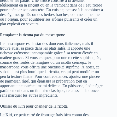
dérouter les palais. Une astuce consiste à la dessaler
légèrement en la rinçant ou en la trempant dans de l’eau froide
pour atténuer son caractère. En cuisine, pensez à la combiner à
des légumes grillés ou des herbes fraîches, comme la menthe
ou l’origan, pour équilibrer ses arômes puissants et créer un
plat explosif en saveurs.
Remplacer la ricotta par du mascarpone
Le mascarpone est la star des douceurs italiennes, mais il
trouve aussi sa place dans les plats salés. Il apporte une
richesse crémeuse incomparable grâce à sa teneur élevée en
matière grasse. Si vous craquez pour une recette sophistiquée,
comme des roulés de lasagnes ou un risotto crémeux, le
mascarpone vous offrira une onctuosité suprême. À noter, ce
substitut est plus lourd que la ricotta, ce qui peut modifier un
peu la texture finale. Pour contrebalancer, ajoutez une pincée
de parmesan râpé, qui épaissira la préparation tout en
apportant une touche umami délicate. En pâtisserie, il s’intègre
parfaitement dans un tiramisu classique, rehaussant la douceur
sans masquer les autres ingrédients.
Utiliser du Kiri pour changer de la ricotta
Le Kiri, ce petit carré de fromage frais bien connu des