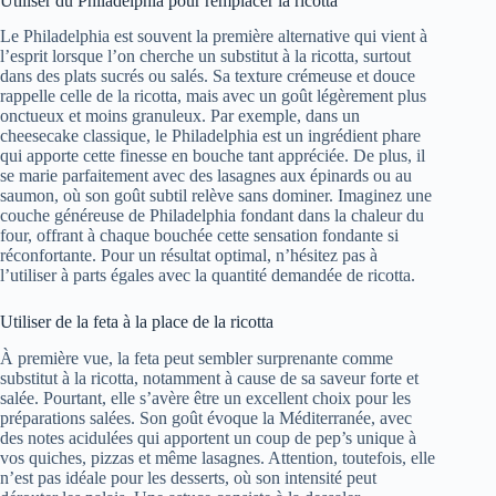
Utiliser du Philadelphia pour remplacer la ricotta
Le Philadelphia est souvent la première alternative qui vient à
l’esprit lorsque l’on cherche un substitut à la ricotta, surtout
dans des plats sucrés ou salés. Sa texture crémeuse et douce
rappelle celle de la ricotta, mais avec un goût légèrement plus
onctueux et moins granuleux. Par exemple, dans un
cheesecake classique, le Philadelphia est un ingrédient phare
qui apporte cette finesse en bouche tant appréciée. De plus, il
se marie parfaitement avec des lasagnes aux épinards ou au
saumon, où son goût subtil relève sans dominer. Imaginez une
couche généreuse de Philadelphia fondant dans la chaleur du
four, offrant à chaque bouchée cette sensation fondante si
réconfortante. Pour un résultat optimal, n’hésitez pas à
l’utiliser à parts égales avec la quantité demandée de ricotta.
Utiliser de la feta à la place de la ricotta
À première vue, la feta peut sembler surprenante comme
substitut à la ricotta, notamment à cause de sa saveur forte et
salée. Pourtant, elle s’avère être un excellent choix pour les
préparations salées. Son goût évoque la Méditerranée, avec
des notes acidulées qui apportent un coup de pep’s unique à
vos quiches, pizzas et même lasagnes. Attention, toutefois, elle
n’est pas idéale pour les desserts, où son intensité peut