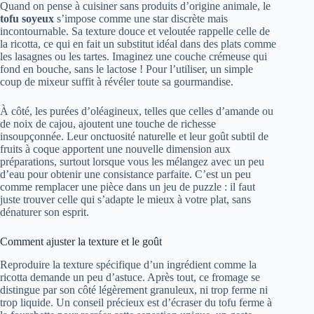
Quand on pense à cuisiner sans produits d’origine animale, le
tofu soyeux
s’impose comme une star discrète mais
incontournable. Sa texture douce et veloutée rappelle celle de
la ricotta, ce qui en fait un substitut idéal dans des plats comme
les lasagnes ou les tartes. Imaginez une couche crémeuse qui
fond en bouche, sans le lactose ! Pour l’utiliser, un simple
coup de mixeur suffit à révéler toute sa gourmandise.
À côté, les purées d’oléagineux, telles que celles d’amande ou
de noix de cajou, ajoutent une touche de richesse
insoupçonnée. Leur onctuosité naturelle et leur goût subtil de
fruits à coque apportent une nouvelle dimension aux
préparations, surtout lorsque vous les mélangez avec un peu
d’eau pour obtenir une consistance parfaite. C’est un peu
comme remplacer une pièce dans un jeu de puzzle : il faut
juste trouver celle qui s’adapte le mieux à votre plat, sans
dénaturer son esprit.
Comment ajuster la texture et le goût
Reproduire la texture spécifique d’un ingrédient comme la
ricotta demande un peu d’astuce. Après tout, ce fromage se
distingue par son côté légèrement granuleux, ni trop ferme ni
trop liquide. Un conseil précieux est d’écraser du tofu ferme à