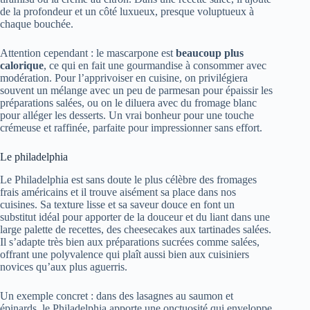
de la profondeur et un côté luxueux, presque voluptueux à
chaque bouchée.
Attention cependant : le mascarpone est
beaucoup plus
calorique
, ce qui en fait une gourmandise à consommer avec
modération. Pour l’apprivoiser en cuisine, on privilégiera
souvent un mélange avec un peu de parmesan pour épaissir les
préparations salées, ou on le diluera avec du fromage blanc
pour alléger les desserts. Un vrai bonheur pour une touche
crémeuse et raffinée, parfaite pour impressionner sans effort.
Le philadelphia
Le Philadelphia est sans doute le plus célèbre des fromages
frais américains et il trouve aisément sa place dans nos
cuisines. Sa texture lisse et sa saveur douce en font un
substitut idéal pour apporter de la douceur et du liant dans une
large palette de recettes, des cheesecakes aux tartinades salées.
Il s’adapte très bien aux préparations sucrées comme salées,
offrant une polyvalence qui plaît aussi bien aux cuisiniers
novices qu’aux plus aguerris.
Un exemple concret : dans des lasagnes au saumon et
épinards, le Philadelphia apporte une onctuosité qui enveloppe