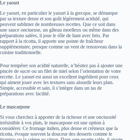
Le yaourt
Le yaourt, en particulier le yaourt à la grecque, se démarque
par sa texture dense et son goût légèrement acidulé, qui
peuvent sublimer de nombreuses recettes. Que ce soit dans
une sauce onctueuse, un gâteau moelleux ou même dans des
préparations salées, il joue le rôle de liant avec brio. Par
rapport à la ricotta, il apporte une pointe de fraîcheur
supplémentaire, presque comme un vent de renouveau dans la
cuisine traditionnelle.
Pour tempérer son acidité naturelle, n’hésitez pas à ajouter une
pincée de sucre ou un filet de miel selon l’orientation de votre
recette. Le yaourt est aussi un excellent ingrédient pour ceux
qui aiment jouer avec les textures sans alourdir leurs plats.
Simple, accessible et sain, il s’intègre dans un tas de
préparations avec facilité.
Le mascarpone
Si vous cherchez à apporter de la richesse et une onctuosité
irrésistible à vos plats, le mascarpone est une option à
considérer. Ce fromage italien, plus dense et crémeux que la
ricotta, évoque souvent la douceur des desserts comme le
tiramisu ou la crème au citron. Dans une recette salée, il ajoute