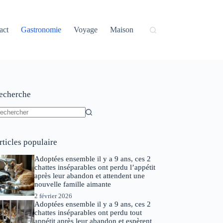
act
Gastronomie
Voyage
Maison
echerche
ucun
sultat
rticles populaire
Adoptées ensemble il y a 9 ans, ces 2
chattes inséparables ont perdu l’appétit
après leur abandon et attendent une
nouvelle famille aimante
2 février 2026
Adoptées ensemble il y a 9 ans, ces 2
chattes inséparables ont perdu tout
appétit après leur abandon et espèrent