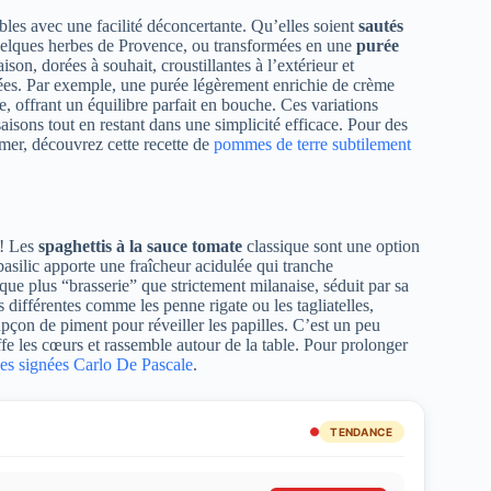
bles avec une facilité déconcertante. Qu’elles soient
sautés
elques herbes de Provence, ou transformées en une
purée
ison, dorées à souhait, croustillantes à l’extérieur et
stées. Par exemple, une purée légèrement enrichie de crème
, offrant un équilibre parfait en bouche. Ces variations
isons tout en restant dans une simplicité efficace. Pour des
mer, découvrez cette recette de
pommes de terre subtilement
 ! Les
spaghettis à la sauce tomate
classique sont une option
basilic apporte une fraîcheur acidulée qui tranche
 que plus “brasserie” que strictement milanaise, séduit par sa
 différentes comme les penne rigate ou les tagliatelles,
pçon de piment pour réveiller les papilles. C’est un peu
ffe les cœurs et rassemble autour de la table. Pour prolonger
nnes signées Carlo De Pascale
.
TENDANCE