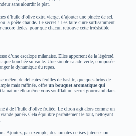
deur sans alourdir le plat.
es d’huile d’olive extra vierge, d’ajouter une pincée de sel,
 ou la poêle chaude. Le secret ? Les faire cuire suffisamment
r encore tièdes, pour que chacun retrouve cette irrésistible
esse d’une escalope milanaise. Elles apportent de la légèreté,
 à chaque bouchée suivante. Une simple salade verte, composée
hanger la dynamique du repas.
e mêlent de délicates feuilles de basilic, quelques brins de
simple mais raffinée, offre
un bouquet aromatique qui
i la nature elle-même vous soufflait un secret gourmand dans
né à de l’huile d’olive fruitée. Le citron agit alors comme un
la viande panée. Cela équilibre parfaitement le tout, nettoyant
.
eurs. Ajoutez, par exemple, des tomates cerises juteuses ou