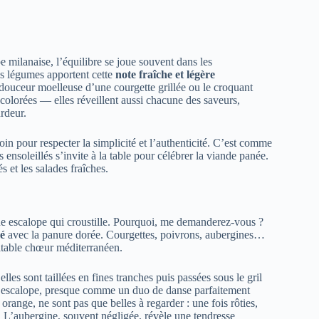
 milanaise, l’équilibre se joue souvent dans les
es légumes apportent cette
note fraîche et légère
 douceur moelleuse d’une courgette grillée ou le croquant
colorées — elles réveillent aussi chacune des saveurs,
rdeur.
oin pour respecter la simplicité et l’authenticité. C’est comme
 ensoleillés s’invite à la table pour célébrer la viande panée.
 et les salades fraîches.
e escalope qui croustille. Pourquoi, me demanderez-vous ?
mé
avec la panure dorée. Courgettes, poivrons, aubergines…
itable chœur méditerranéen.
lles sont taillées en fines tranches puis passées sous le gril
 l’escalope, presque comme un duo de danse parfaitement
range, ne sont pas que belles à regarder : une fois rôties,
s. L’aubergine, souvent négligée, révèle une tendresse