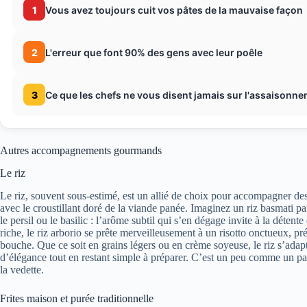
1
Vous avez toujours cuit vos pâtes de la mauvaise façon
2
L'erreur que font 90% des gens avec leur poêle
3
Ce que les chefs ne vous disent jamais sur l'assaisonn
Autres accompagnements gourmands
Le riz
Le riz, souvent sous-estimé, est un allié de choix pour accompagner des
avec le croustillant doré de la viande panée. Imaginez un riz basmati 
le persil ou le basilic : l’arôme subtil qui s’en dégage invite à la détent
riche, le riz arborio se prête merveilleusement à un risotto onctueux, 
bouche. Que ce soit en grains légers ou en crème soyeuse, le riz s’adapt
d’élégance tout en restant simple à préparer. C’est un peu comme un part
la vedette.
Frites maison et purée traditionnelle