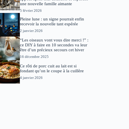
une nouvelle famille aimante
5 février 2026
Pleine lune : un signe pourrait enfin
recevoir la nouvelle tant espérée
2 janvier 2026
“Les oiseaux vont vous dire merci !” :
ce DIY à faire en 10 secondes va leur
être d’un précieux secours cet hiver
16 décembre 2025
Ce rôti de porc cuit au lait est si
fondant qu’on le coupe à la cuillère
4 janvier 2026