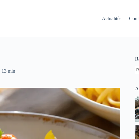
Actualités
Cont
R
13 min
A
ré
A