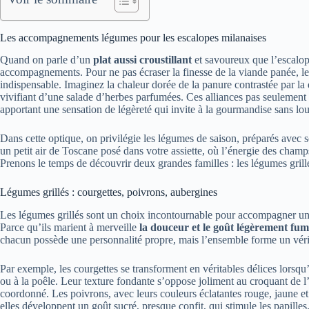
Les accompagnements légumes pour les escalopes milanaises
Quand on parle d’un
plat aussi croustillant
et savoureux que l’escalope
accompagnements. Pour ne pas écraser la finesse de la viande panée, l
indispensable. Imaginez la chaleur dorée de la panure contrastée par la
vivifiant d’une salade d’herbes parfumées. Ces alliances pas seulement 
apportant une sensation de légèreté qui invite à la gourmandise sans lou
Dans cette optique, on privilégie les légumes de saison, préparés avec s
un petit air de Toscane posé dans votre assiette, où l’énergie des champs
Prenons le temps de découvrir deux grandes familles : les légumes grillés
Légumes grillés : courgettes, poivrons, aubergines
Les légumes grillés sont un choix incontournable pour accompagner un
Parce qu’ils marient à merveille
la douceur et le goût légèrement fu
chacun possède une personnalité propre, mais l’ensemble forme un vér
Par exemple, les courgettes se transforment en véritables délices lorsqu’e
ou à la poêle. Leur texture fondante s’oppose joliment au croquant de
coordonné. Les poivrons, avec leurs couleurs éclatantes rouge, jaune et o
elles développent un goût sucré, presque confit, qui stimule les papille