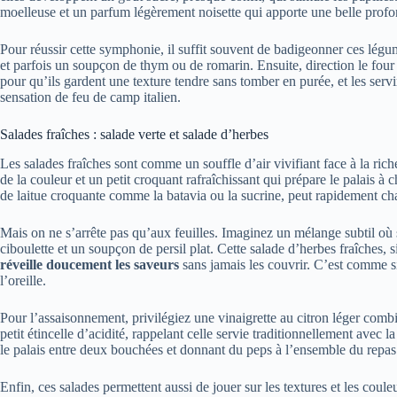
moelleuse et un parfum légèrement noisette qui apporte une belle profon
Pour réussir cette symphonie, il suffit souvent de badigeonner ces légum
et parfois un soupçon de thym ou de romarin. Ensuite, direction le four
pour qu’ils gardent une texture tendre sans tomber en purée, et les servi
sensation de feu de camp italien.
Salades fraîches : salade verte et salade d’herbes
Les salades fraîches sont comme un souffle d’air vivifiant face à la rich
de la couleur et un petit croquant rafraîchissant qui prépare le palais
de laitue croquante comme la batavia ou la sucrine, peut rapidement c
Mais on ne s’arrête pas qu’aux feuilles. Imaginez un mélange subtil où s
ciboulette et un soupçon de persil plat. Cette salade d’herbes fraîches, 
réveille doucement les saveurs
sans jamais les couvrir. C’est comme s
l’oreille.
Pour l’assaisonnement, privilégiez une vinaigrette au citron léger combi
petit étincelle d’acidité, rappelant celle servie traditionnellement avec 
le palais entre deux bouchées et donnant du peps à l’ensemble du repas
Enfin, ces salades permettent aussi de jouer sur les textures et les coul