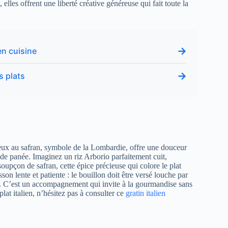
elles offrent une liberté créative généreuse qui fait toute la
→
en cuisine
→
s plats
meux au safran, symbole de la Lombardie, offre une douceur
ande panée. Imaginez un riz Arborio parfaitement cuit,
upçon de safran, cette épice précieuse qui colore le plat
son lente et patiente : le bouillon doit être versé louche par
s. C’est un accompagnement qui invite à la gourmandise sans
lat italien, n’hésitez pas à consulter ce
gratin italien