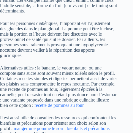
l’enfant. Cet exemple montre que chez l’enfant, comme chez
l’adulte sensible, la forme du fruit (cru vs cuit) et le timing sont
déterminants.
Pour les personnes diabétiques, l’important est l’ajustement
des glucides dans le plan global. La pomme peut être incluse,
mais la portion et l’heure doivent être discutées avec le
professionnel de santé qui suit le dossier. Par ailleurs, les
personnes sous traitements provoquant une hypoglycémie
nocturne devront veiller à la répartition des apports
glucidiques.
Alternatives utiles : la banane, le yaourt nature, ou une
compote sans sucre sont souvent mieux tolérés selon le profil.
Certaines recettes simples et digestes permettent aussi de varier
les plaisirs sans compromettre le repos nocturne. Par exemple,
une recette de pommes au four, légèrement épicées à la
cannelle, peut rassasier tout en étant plus douce pour l’estomac
; une variante proposée dans une rubrique culinaire illustre
bien cette option :
recette de pommes au four
.
Il est aussi utile de consulter des ressources qui confrontent les
bienfaits et précautions pour orienter son choix selon son
profil :
manger une pomme le soir : bienfaits et précautions