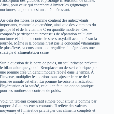
l’absorption des glucides et prolonge la sensation de satiété.
Ainsi, pour ceux qui cherchent à limiter les grignotages
nocturnes, la pomme est un allié intéressant.
Au-delà des fibres, la pomme contient des antioxydants
importants, comme la quercétine, ainsi que des vitamines du
groupe B et de la vitamine C en quantité modérée. Ces
composés participent au processus de réparation cellulaire
nocturne et à la lutte contre le stress oxydatif accumulé sur la
journée. Même si la pomme n’est pas le concentré vitaminique
le plus élevé, sa consommation régulière s’intègre dans une
stratégie d’
alimentation saine
.
Sur la question de la perte de poids, un seul principe prévaut :
le bilan calorique global. Remplacer un dessert calorique par
une pomme crée un déficit modéré répété dans le temps. À
l’inverse, multiplier les portions sans ajuster le reste de la
journée annule cet effet. La pomme favorise la mastication,
l’hydratation et la satiété, ce qui en fait une option pratique
pour les routines de contrôle de poids.
Voici un tableau comparatif simple pour situer la pomme par
rapport à d’autres encas courants. Il reflète des valeurs
moyennes et l’intérêt de privilégier des aliments complets et