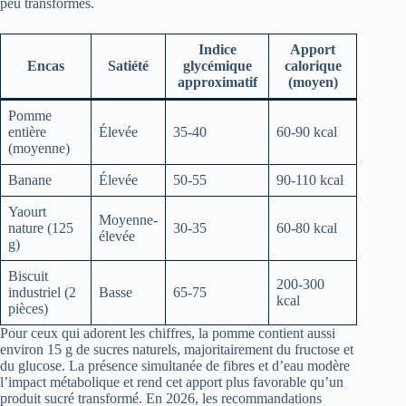
peu transformés.
Indice
Apport
Encas
Satiété
glycémique
calorique
approximatif
(moyen)
Pomme
entière
Élevée
35-40
60-90 kcal
(moyenne)
Banane
Élevée
50-55
90-110 kcal
Yaourt
Moyenne-
nature (125
30-35
60-80 kcal
élevée
g)
Biscuit
200-300
industriel (2
Basse
65-75
kcal
pièces)
Pour ceux qui adorent les chiffres, la pomme contient aussi
environ 15 g de sucres naturels, majoritairement du fructose et
du glucose. La présence simultanée de fibres et d’eau modère
l’impact métabolique et rend cet apport plus favorable qu’un
produit sucré transformé. En 2026, les recommandations