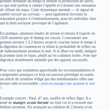
pomme demande du temps et stimule la production de salive,
ce qui aide parfois à calmer l’appétit et à donner une sensation
de clôture du repas. Cette dynamique mentale — le signal de
satiété envoyé au cerveau — peut également favoriser la
relaxation propice à l’endormissement, pour les individus chez
qui la faim nocturne provoque de l’agitation.
En pratique, plusieurs études de terrain et retours d’experts en
2026 montrent que le timing est crucial. Consommer une
pomme environ 1 à 2 heures avant le coucher laisse le temps à
la digestion de commencer et réduit la probabilité de reflux ou
de ballonnements pendant la nuit. Si le dîner est tardif, intégrer
la pomme dans le repas, plutôt qu’en collation isolée, évite une
digestion doublement stimulée par des apports successifs.
Pour ceux qui souhaitent approfondir les recommandations et
comprendre pourquoi ce fruit est souvent privilégié en soirée,
un article de synthèse rédigé par des nutritionnistes offre une
lecture utile et accessible :
peut-on manger une pomme le soir
?
.
Exemple concret : Paul, 47 ans, souffre de reflux léger. Il a
tenté de
manger avant dormir
un fruit cru et a ressenti une
brûlure nocturne. En avançant sa collation de 2 heures et en