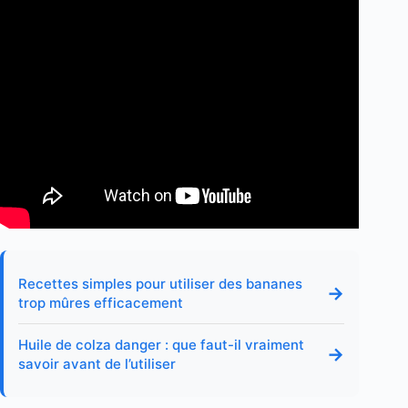
Recettes simples pour utiliser des bananes
→
trop mûres efficacement
Huile de colza danger : que faut-il vraiment
→
savoir avant de l’utiliser