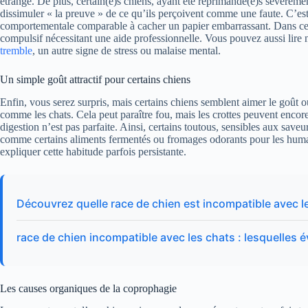
étrange. De plus, certain(e)s chiens, ayant été réprimandé(e)s sévèremen
dissimuler « la preuve » de ce qu’ils perçoivent comme une faute. C’est
comportementale comparable à cacher un papier embarrassant. Dans cer
compulsif nécessitant une aide professionnelle. Vous pouvez aussi lire
tremble
, un autre signe de stress ou malaise mental.
Un simple goût attractif pour certains chiens
Enfin, vous serez surpris, mais certains chiens semblent aimer le goût 
comme les chats. Cela peut paraître fou, mais les crottes peuvent encore 
digestion n’est pas parfaite. Ainsi, certains toutous, sensibles aux saveu
comme certains aliments fermentés ou fromages odorants pour les humain
expliquer cette habitude parfois persistante.
Découvrez quelle race de chien est incompatible avec l
race de chien incompatible avec les chats : lesquelles év
Les causes organiques de la coprophagie