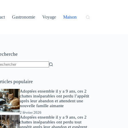
act
Gastronomie
Voyage
Maison
echerche
ucun
sultat
rticles populaire
Adoptées ensemble il y a 9 ans, ces 2
chattes inséparables ont perdu l’appétit
après leur abandon et attendent une
nouvelle famille aimante
2 février 2026
Adoptées ensemble il y a 9 ans, ces 2
chattes inséparables ont perdu tout
appétit après leur abandon et espèrent