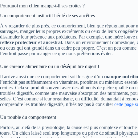
Pourquoi mon chien mange-t-il ses crottes ?
Un comportement instinctif hérité de ses ancêtres
À y regarder de plus près, ce comportement, bien que répugnant pour no
sauvages, manger leurs propres excréments ou ceux de leurs congénères se
dissimuler leur présence aux prédateurs. Par exemple, une mère louve net
reflexe protecteur et ancestral
. Dans un environnement domestique, ce 
ou ceux qui ont grandi dans un cadre peu propre. C’est un peu comme 
l’endroit passe par manger ce que nous préférerions éviter.
Une carence alimentaire ou un déséquilibre digestif
Il arrive aussi que ce comportement soit le signe d’un
manque nutritio
l’enrichit pas suffisamment en vitamines, protéines ou minéraux essentie
crottes. Cela se produit souvent avec des aliments de piètre qualité ou
troubles digestifs, comme une mauvaise absorption des nutriments, pous
selles. C’est comme si leur organisme, en difficulté, demandait à ren
comprendre les troubles digestifs, n’hésitez pas à consulter
cette page s
Un trouble du comportement
Parfois, au-delà de la physiologie, la cause est plus complexe et touche
tours. Un chien laissé seul trop longtemps ou privé de stimuli physique