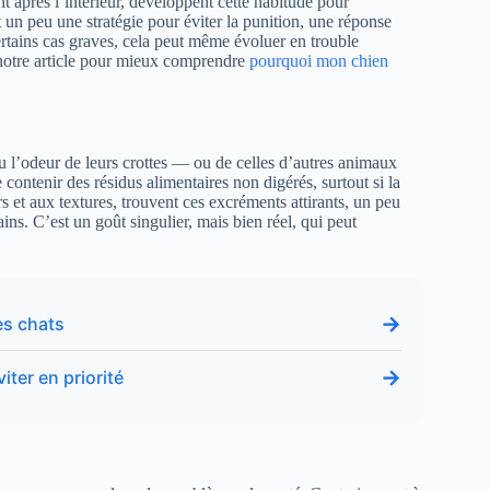
t après l’intérieur, développent cette habitude pour
 un peu une stratégie pour éviter la punition, une réponse
tains cas graves, cela peut même évoluer en trouble
 notre article pour mieux comprendre
pourquoi mon chien
ou l’odeur de leurs crottes — ou de celles d’autres animaux
contenir des résidus alimentaires non digérés, surtout si la
rs et aux textures, trouvent ces excréments attirants, un peu
s. C’est un goût singulier, mais bien réel, qui peut
→
es chats
→
iter en priorité