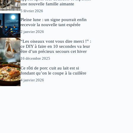
une nouvelle famille aimante
5 février 2026
Pleine lune : un signe pourrait enfin
recevoir la nouvelle tant espérée
2 janvier 2026
“Les oiseaux vont vous dire merci !” :
ce DIY à faire en 10 secondes va leur
être d’un précieux secours cet hiver
16 décembre 2025
Ce rôti de porc cuit au lait est si
fondant qu’on le coupe à la cuillère
4 janvier 2026