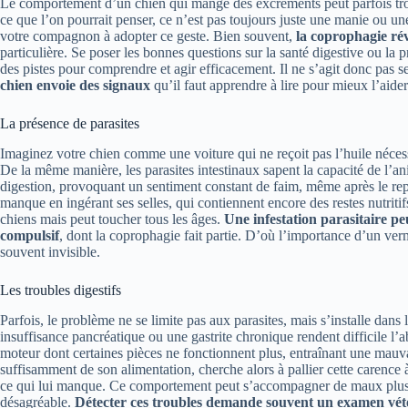
Le comportement d’un chien qui mange des excréments peut parfois tro
ce que l’on pourrait penser, ce n’est pas toujours juste une manie ou u
votre compagnon à adopter ce geste. Bien souvent,
la coprophagie ré
particulière. Se poser les bonnes questions sur la santé digestive ou la p
des pistes pour comprendre et agir efficacement. Il ne s’agit donc pas 
chien envoie des signaux
qu’il faut apprendre à lire pour mieux l’aider
La présence de parasites
Imaginez votre chien comme une voiture qui ne reçoit pas l’huile nécessa
De la même manière, les parasites intestinaux sapent la capacité de l’ani
digestion, provoquant un sentiment constant de faim, même après le re
manque en ingérant ses selles, qui contiennent encore des restes nutrit
chiens mais peut toucher tous les âges.
Une infestation parasitaire p
compulsif
, dont la coprophagie fait partie. D’où l’importance d’un verm
souvent invisible.
Les troubles digestifs
Parfois, le problème ne se limite pas aux parasites, mais s’installe da
insuffisance pancréatique ou une gastrite chronique rendent difficile l
moteur dont certaines pièces ne fonctionnent plus, entraînant une mauv
suffisamment de son alimentation, cherche alors à pallier cette carenc
ce qui lui manque. Ce comportement peut s’accompagner de maux plus 
désagréable.
Détecter ces troubles demande souvent un examen vété