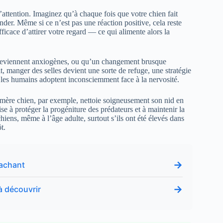
’attention. Imaginez qu’à chaque fois que votre chien fait
nder. Même si ce n’est pas une réaction positive, cela reste
ficace d’attirer votre regard — ce qui alimente alors la
ns deviennent anxiogènes, ou qu’un changement brusque
t, manger des selles devient une sorte de refuge, une stratégie
ue les humains adoptent inconsciemment face à la nervosité.
La mère chien, par exemple, nettoie soigneusement son nid en
 à protéger la progéniture des prédateurs et à maintenir la
chiens, même à l’âge adulte, surtout s’ils ont été élevés dans
t.
→
tachant
→
 à découvrir