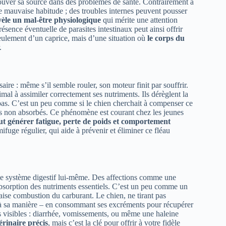
uver sa source dans des problèmes de santé. Contrairement à
ne mauvaise habitude ; des troubles internes peuvent pousser
vèle un mal-être physiologique
qui mérite une attention
résence éventuelle de parasites intestinaux peut ainsi offrir
seulement d’un caprice, mais d’une situation où
le corps du
.
ire : même s’il semble rouler, son moteur finit par souffrir.
mal à assimiler correctement ses nutriments. Ils dérèglent la
pas. C’est un peu comme si le chien cherchait à compenser ce
ifs non absorbés. Ce phénomène est courant chez les jeunes
eut générer fatigue, perte de poids et comportement
ifuge régulier, qui aide à prévenir et éliminer ce fléau
ns le système digestif lui-même. Des affections comme une
’absorption des nutriments essentiels. C’est un peu comme un
aise combustion du carburant. Le chien, ne tirant pas
e à sa manière – en consommant ses excréments pour récupérer
visibles : diarrhée, vomissements, ou même une haleine
rinaire précis
, mais c’est la clé pour offrir à votre fidèle