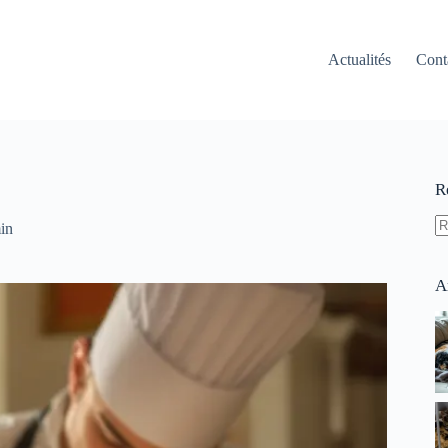
Actualités
Cont
R
in
A
ré
A