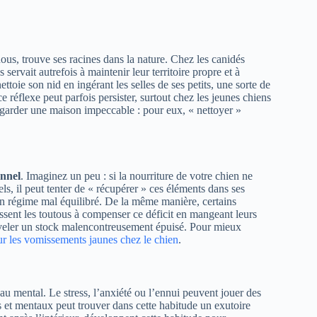
us, trouve ses racines dans la nature. Chez les canidés
rvait autrefois à maintenir leur territoire propre et à
toie son nid en ingérant les selles de ses petits, une sorte de
réflexe peut parfois persister, surtout chez les jeunes chiens
garder une maison impeccable : pour eux, « nettoyer »
nnel
. Imaginez un peu : si la nourriture de votre chien ne
ls, il peut tenter de « récupérer » ces éléments dans ses
 un régime mal équilibré. De la même manière, certains
sent les toutous à compenser ce déficit en mangeant leurs
ouveler un stock malencontreusement épuisé. Pour mieux
ur les vomissements jaunes chez le chien
.
 au mental. Le stress, l’anxiété ou l’ennui peuvent jouer des
s et mentaux peut trouver dans cette habitude un exutoire