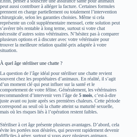
Enfin, penser à souscrire une assurance santé pour animaux
peut aussi contribuer à alléger la facture. Certaines formules
prennent en charge partiellement ou totalement l’intervention
chirurgicale, selon les garanties choisies. Même si cela
représente un coût supplémentaire mensuel, cette solution peut
s’avérer très rentable à long terme, surtout si votre chat
nécessite d’autres soins vétérinaires. N’hésitez pas à comparer
plusieurs options et à discuter avec votre vétérinaire pour
trouver la meilleure relation qualité-prix adaptée à votre
situation.
À quel âge stériliser une chatte ?
La question de l’âge idéal pour stériliser une chatte revient
souvent chez les propriétaires d’animaux. En réalité, il s’agit
d’un moment clé qui peut influer sur la santé et le
comportement de votre féline. Généralement, les vétérinaires
recommandent d’intervenir vers l’âge de
5 mois
, c’est-à-dire
juste avant ou juste après ses premières chaleurs. Cette période
correspond au seuil où la chatte atteint sa maturité sexuelle,
mais où les risques liés à l’opération restent faibles.
Stériliser à cet âge présente plusieurs avantages. D’abord, cela
évite les portées non désirées, qui peuvent rapidement devenir
difficiles à gérer, surtout si vous avez plusieurs animaux.