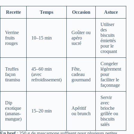
Recette
Temps
Occasion
Astuce
Utiliser
des
Verrine
Goûter ou
biscuits
fruits
10–15 min
apéro
émiettés
rouges
sucré
pour le
croquant
Congeler
Truffes
45–60 min
Fête,
légèrement
façon
(avec
cadeau
pour
tiramisu
refroidissement)
gourmand
faciliter le
façonnage
Servir
Dip
avec
exotique
Apéritif
brioche
15–20 min
(ananas-
ou brunch
grillée ou
mangue)
biscuits
salés
En bref
: 250 g de mascarpone suffisent pour plusieurs petites