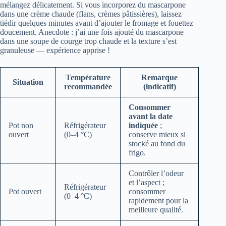
mélangez délicatement. Si vous incorporez du mascarpone
dans une crème chaude (flans, crèmes pâtissières), laissez
tiédir quelques minutes avant d’ajouter le fromage et fouettez
doucement. Anecdote : j’ai une fois ajouté du mascarpone
dans une soupe de courge trop chaude et la texture s’est
granuleuse — expérience apprise !
Température
Remarque
Situation
recommandée
(indicatif)
Consommer
avant la date
Pot non
Réfrigérateur
indiquée
;
ouvert
(0–4 °C)
conserve mieux si
stocké au fond du
frigo.
Contrôler l’odeur
et l’aspect ;
Réfrigérateur
Pot ouvert
consommer
(0–4 °C)
rapidement pour la
meilleure qualité.