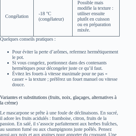
Possible mais
modifie la texture :
-18 °C
utiliser ensuite
Congélation
(congélateur)
plutôt en cuisson
ou en préparation
mixée.
Quelques conseils pratiques :
Pour éviter la perte d’arômes, refermez hermétiquement
le pot.
Si vous congelez, portionnez dans des contenants
hermétiques pour décongeler juste ce qu’il faut.
Évitez les fouets à vitesse maximale pour ne pas «
casser » la texture ; préférez un fouet manuel ou vitesse
douce.
Variantes et substitutions (fruits, noix, glaçages, alternatives à
la crème)
Le mascarpone se prête à une foule de déclinaisons. En sucré,
il adore les fruits acidulés : framboise, citron, fruits de la
passion. En salé, il s’associe parfaitement aux herbes fraîches,
au saumon fumé ou aux champignons juste poêlés. Pensez
aussi aux noix et aux graines pour apporter du croquant. Une