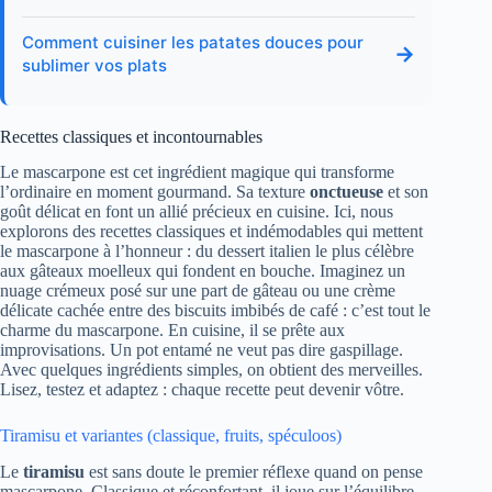
Comment cuisiner les patates douces pour
→
sublimer vos plats
Recettes classiques et incontournables
Le mascarpone est cet ingrédient magique qui transforme
l’ordinaire en moment gourmand. Sa texture
onctueuse
et son
goût délicat en font un allié précieux en cuisine. Ici, nous
explorons des recettes classiques et indémodables qui mettent
le mascarpone à l’honneur : du dessert italien le plus célèbre
aux gâteaux moelleux qui fondent en bouche. Imaginez un
nuage crémeux posé sur une part de gâteau ou une crème
délicate cachée entre des biscuits imbibés de café : c’est tout le
charme du mascarpone. En cuisine, il se prête aux
improvisations. Un pot entamé ne veut pas dire gaspillage.
Avec quelques ingrédients simples, on obtient des merveilles.
Lisez, testez et adaptez : chaque recette peut devenir vôtre.
Tiramisu et variantes (classique, fruits, spéculoos)
Le
tiramisu
est sans doute le premier réflexe quand on pense
mascarpone. Classique et réconfortant, il joue sur l’équilibre