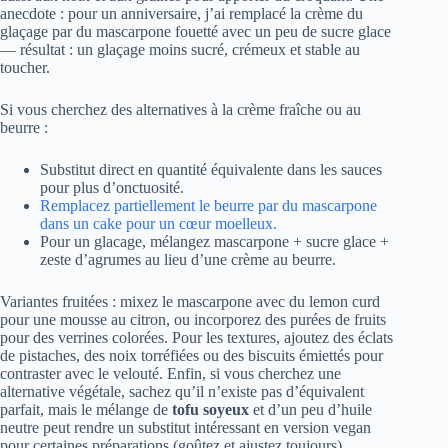
anecdote : pour un anniversaire, j’ai remplacé la crème du
glaçage par du mascarpone fouetté avec un peu de sucre glace
— résultat : un glaçage moins sucré, crémeux et stable au
toucher.
Si vous cherchez des alternatives à la crème fraîche ou au
beurre :
Substitut direct en quantité équivalente dans les sauces
pour plus d’onctuosité.
Remplacez partiellement le beurre par du mascarpone
dans un cake pour un cœur moelleux.
Pour un glacage, mélangez mascarpone + sucre glace +
zeste d’agrumes au lieu d’une crème au beurre.
Variantes fruitées : mixez le mascarpone avec du lemon curd
pour une mousse au citron, ou incorporez des purées de fruits
pour des verrines colorées. Pour les textures, ajoutez des éclats
de pistaches, des noix torréfiées ou des biscuits émiettés pour
contraster avec le velouté. Enfin, si vous cherchez une
alternative végétale, sachez qu’il n’existe pas d’équivalent
parfait, mais le mélange de
tofu soyeux
et d’un peu d’huile
neutre peut rendre un substitut intéressant en version vegan
pour certaines préparations (goûtez et ajustez toujours).