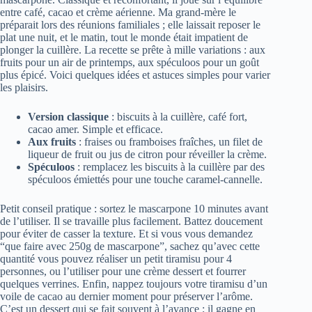
entre café, cacao et crème aérienne. Ma grand-mère le
préparait lors des réunions familiales ; elle laissait reposer le
plat une nuit, et le matin, tout le monde était impatient de
plonger la cuillère. La recette se prête à mille variations : aux
fruits pour un air de printemps, aux spéculoos pour un goût
plus épicé. Voici quelques idées et astuces simples pour varier
les plaisirs.
Version classique
: biscuits à la cuillère, café fort,
cacao amer. Simple et efficace.
Aux fruits
: fraises ou framboises fraîches, un filet de
liqueur de fruit ou jus de citron pour réveiller la crème.
Spéculoos
: remplacez les biscuits à la cuillère par des
spéculoos émiettés pour une touche caramel-cannelle.
Petit conseil pratique : sortez le mascarpone 10 minutes avant
de l’utiliser. Il se travaille plus facilement. Battez doucement
pour éviter de casser la texture. Et si vous vous demandez
“que faire avec 250g de mascarpone”, sachez qu’avec cette
quantité vous pouvez réaliser un petit tiramisu pour 4
personnes, ou l’utiliser pour une crème dessert et fourrer
quelques verrines. Enfin, nappez toujours votre tiramisu d’un
voile de cacao au dernier moment pour préserver l’arôme.
C’est un dessert qui se fait souvent à l’avance ; il gagne en