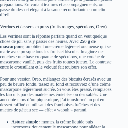
préparations. En variant textures et accompagnements, on
passe du dessert élégant à la sauce réconfortante en un clin
d’œil.
Verrines et desserts express (fruits rouges, spéculoos, Oreo)
Les verrines sont la réponse parfaite quand on veut quelque
chose de joli sans y passer des heures. Avec
250 g de
mascarpone
, on obtient une crème légère et onctueuse qui se
marie avec presque tous les fruits et biscuits. Imaginez des
couches : une base croquante de spéculoos, une couche de
mascarpone vanillé, puis des fruits rouges juteux. Le contraste
entre le croustillant et le velouté fait toujours son effet.
Pour une version Oreo, mélangez des biscuits écrasés avec un
peu de beurre fondu, tassez au fond et recouvrez d’une crème
mascarpone légèrement sucrée. Si vous êtes pressé, remplacez
les biscuits par des madeleines émiettées ou des sablés. Une
anecdote : lors d’un pique-nique, j’ai transformé un pot en
dessert raffiné en utilisant des framboises fraîches et des
miettes de gâteau sec — effet « waouh » garanti.
Astuce simple
: montez la crème liquide puis
incorporez doucement le mascarpone pour alléger la