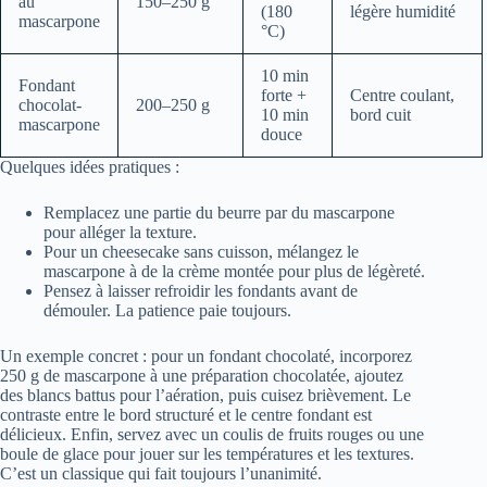
au
150–250 g
(180
légère humidité
mascarpone
°C)
10 min
Fondant
forte +
Centre coulant,
chocolat-
200–250 g
10 min
bord cuit
mascarpone
douce
Quelques idées pratiques :
Remplacez une partie du beurre par du mascarpone
pour alléger la texture.
Pour un cheesecake sans cuisson, mélangez le
mascarpone à de la crème montée pour plus de légèreté.
Pensez à laisser refroidir les fondants avant de
démouler. La patience paie toujours.
Un exemple concret : pour un fondant chocolaté, incorporez
250 g de mascarpone à une préparation chocolatée, ajoutez
des blancs battus pour l’aération, puis cuisez brièvement. Le
contraste entre le bord structuré et le centre fondant est
délicieux. Enfin, servez avec un coulis de fruits rouges ou une
boule de glace pour jouer sur les températures et les textures.
C’est un classique qui fait toujours l’unanimité.