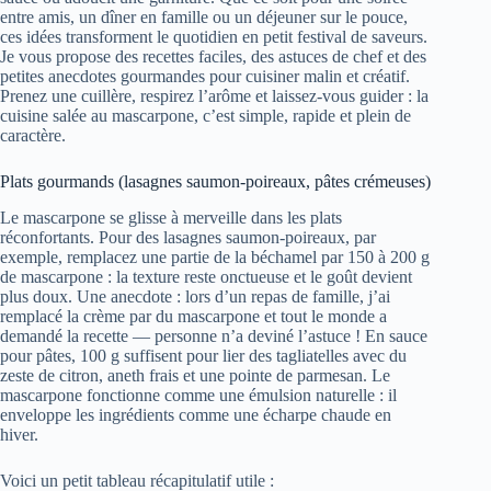
entre amis, un dîner en famille ou un déjeuner sur le pouce,
ces idées transforment le quotidien en petit festival de saveurs.
Je vous propose des recettes faciles, des astuces de chef et des
petites anecdotes gourmandes pour cuisiner malin et créatif.
Prenez une cuillère, respirez l’arôme et laissez-vous guider : la
cuisine salée au mascarpone, c’est simple, rapide et plein de
caractère.
Plats gourmands (lasagnes saumon-poireaux, pâtes crémeuses)
Le mascarpone se glisse à merveille dans les plats
réconfortants. Pour des lasagnes saumon-poireaux, par
exemple, remplacez une partie de la béchamel par 150 à 200 g
de mascarpone : la texture reste onctueuse et le goût devient
plus doux. Une anecdote : lors d’un repas de famille, j’ai
remplacé la crème par du mascarpone et tout le monde a
demandé la recette — personne n’a deviné l’astuce ! En sauce
pour pâtes, 100 g suffisent pour lier des tagliatelles avec du
zeste de citron, aneth frais et une pointe de parmesan. Le
mascarpone fonctionne comme une émulsion naturelle : il
enveloppe les ingrédients comme une écharpe chaude en
hiver.
Voici un petit tableau récapitulatif utile :