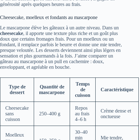
générosité après quelques heures au frais.
Cheesecake, moelleux et fondants au mascarpone
Le mascarpone élève les gâteaux à un autre niveau. Dans un
cheesecake
, il apporte une texture plus riche et un goût plus
doux que certains fromages frais. Pour un moelleux ou un
fondant, il remplace parfois le beurre et donne une mie tendre,
presque veloutée. Les desserts deviennent ainsi plus légers en
sensation et plus gourmands à la fois. J’aime comparer un
gâteau au mascarpone à un pull en cachemire : doux,
enveloppant, et agréable en bouche.
Temps
Type de
Quantité de
de
Caractéristique
dessert
mascarpone
cuisson
Cheesecake
Repos
Crème dense et
sans
250–400 g
au frais
onctueuse
cuisson
4–6 h
30–40
Moelleux
min
Mie tendre,