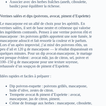
Associer avec des herbes fraîches (aneth, ciboulette,
basilic) pour équilibrer la richesse.
Verrines salées et dips (poivrons, avocat, piment d’Espelette)
Le mascarpone est un allié de choix pour les apéritifs. En
verrines salées, il sert de base neutre et crémeuse qui valorise
les ingrédients contrastés. Pensez à une verrine poivron rôti et
mascarpone : les poivrons grillés apportent une note fumée, le
mascarpone adoucit et fait ressortir la couleur et le parfum.
Lors d’un apéro improvisé, j’ai mixé des poivrons rôtis, un
peu d’ail et 120 g de mascarpone — le résultat disparaissait en
quelques minutes. Pour un dip avocat-mascarpone, le mariage
est presque évident : avocat mûr, jus de citron, sel, poivre et
100–150 g de mascarpone pour une texture soyeuse,
rehaussée d’un soupçon de piment d’Espelette.
Idées rapides et faciles à préparer :
Dip poivron-roquette : poivrons grillés, mascarpone,
huile d’olive, zestes de citron.
Trempette avocat & piment d’Espelette : avocat,
mascarpone, jus de citron, piment.
Crème de fromage aux herbes : mascarpone, ciboulette,