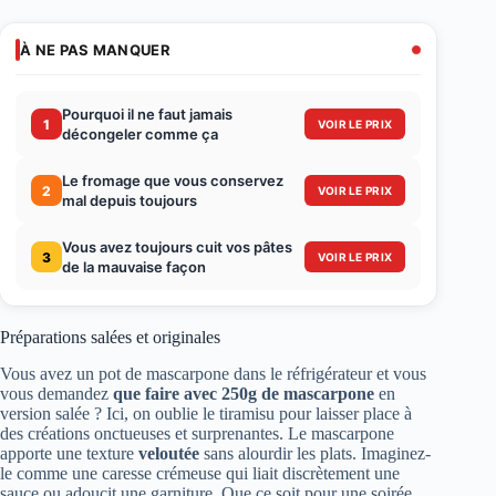
À NE PAS MANQUER
Pourquoi il ne faut jamais
1
VOIR LE PRIX
décongeler comme ça
Le fromage que vous conservez
2
VOIR LE PRIX
mal depuis toujours
Vous avez toujours cuit vos pâtes
3
VOIR LE PRIX
de la mauvaise façon
Préparations salées et originales
Vous avez un pot de mascarpone dans le réfrigérateur et vous
vous demandez
que faire avec 250g de mascarpone
en
version salée ? Ici, on oublie le tiramisu pour laisser place à
des créations onctueuses et surprenantes. Le mascarpone
apporte une texture
veloutée
sans alourdir les plats. Imaginez-
le comme une caresse crémeuse qui liait discrètement une
sauce ou adoucit une garniture. Que ce soit pour une soirée