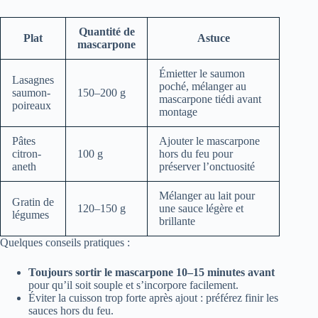
Quantité de
Plat
Astuce
mascarpone
Émietter le saumon
Lasagnes
poché, mélanger au
saumon-
150–200 g
mascarpone tiédi avant
poireaux
montage
Pâtes
Ajouter le mascarpone
citron-
100 g
hors du feu pour
aneth
préserver l’onctuosité
Mélanger au lait pour
Gratin de
120–150 g
une sauce légère et
légumes
brillante
Quelques conseils pratiques :
Toujours sortir le mascarpone 10–15 minutes avant
pour qu’il soit souple et s’incorpore facilement.
Éviter la cuisson trop forte après ajout : préférez finir les
sauces hors du feu.